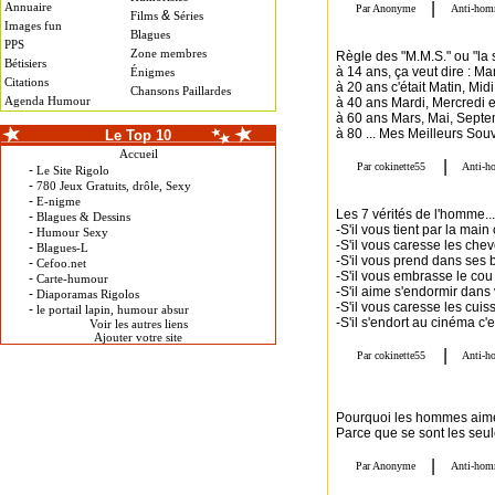
Annuaire
&
Films
Séries
Images fun
Blagues
PPS
Zone membres
Règle des "M.M.S." ou "la s
Bétisiers
à 14 ans, ça veut dire : 
Énigmes
Citations
à 20 ans c'était Matin, Midi 
Chansons Paillardes
Agenda Humour
à 40 ans Mardi, Mercredi 
à 60 ans Mars, Mai, Sept
à 80 ... Mes Meilleurs Souv
Le Top 10
Accueil
-
Le Site Rigolo
-
780 Jeux Gratuits, drôle, Sexy
-
E-nigme
Les 7 vérités de l'homme...
-
Blagues & Dessins
-S'il vous tient par la main c
-
Humour Sexy
-S'il vous caresse les chev
-
Blagues-L
-S'il vous prend dans ses b
-
Cefoo.net
-S'il vous embrasse le cou c
-
Carte-humour
-S'il aime s'endormir dans v
-
Diaporamas Rigolos
-S'il vous caresse les cuiss
-
le portail lapin, humour absur
-S'il s'endort au cinéma c'
Voir les autres liens
Ajouter votre site
Pourquoi les hommes aimen
Parce que se sont les seu