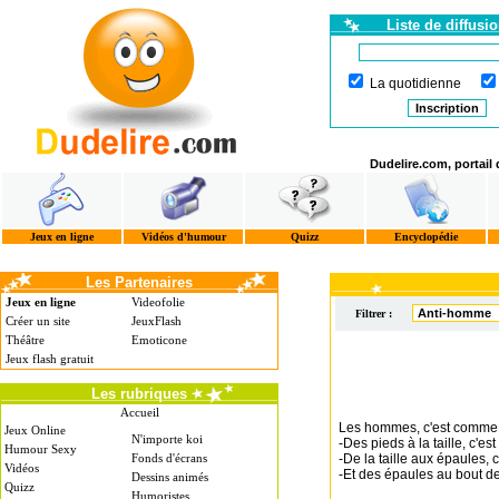
Liste de diffusi
La quotidienne
Dudelire.com, portail
Jeux en ligne
Vidéos d'humour
Quizz
Encyclopédie
Les Partenaires
Jeux en ligne
Videofolie
Filtrer :
Créer un site
JeuxFlash
Théâtre
Emoticone
Jeux flash gratuit
Les rubriques
Accueil
Les hommes, c'est comme 
Jeux Online
N'importe koi
-Des pieds à la taille, c'es
Humour Sexy
Fonds d'écrans
-De la taille aux épaules, c'
Vidéos
-Et des épaules au bout d
Dessins animés
Quizz
Humoristes