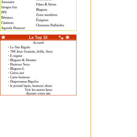
Annuaire
&
Films
Séries
Images fun
Blagues
PPS
Zone membres
Bétisiers
Énigmes
Citations
Chansons Paillardes
Agenda Humour
Le Top 10
Accueil
-
Le Site Rigolo
-
780 Jeux Gratuits, drôle, Sexy
-
E-nigme
-
Blagues & Dessins
-
Humour Sexy
-
Blagues-L
-
Cefoo.net
-
Carte-humour
-
Diaporamas Rigolos
-
le portail lapin, humour absur
Voir les autres liens
Ajouter votre site