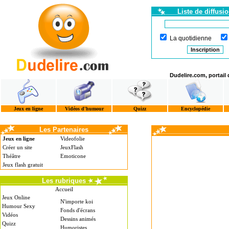
Liste de diffusi
La quotidienne
Dudelire.com, portail
Jeux en ligne
Vidéos d'humour
Quizz
Encyclopédie
Les Partenaires
Jeux en ligne
Videofolie
Créer un site
JeuxFlash
Théâtre
Emoticone
Jeux flash gratuit
Les rubriques
Accueil
Jeux Online
N'importe koi
Humour Sexy
Fonds d'écrans
Vidéos
Dessins animés
Quizz
Humoristes