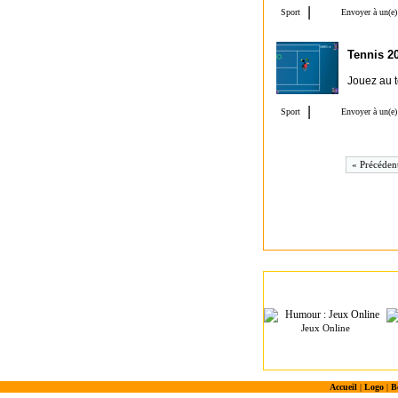
Tennis 2
Jouez au te
« Précéden
Jeux Online
Accueil
|
Logo
|
B