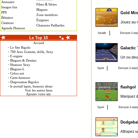
Annuaire
&
Films
Séries
Images fun
Blagues
PPS
Gold Min
Zone membres
Bétisiers
Énigmes
Jouez au m
Citations
Chansons Paillardes
Agenda Humour
Le Top 10
Accueil
-
Le Site Rigolo
Galactic 
-
780 Jeux Gratuits, drôle, Sexy
-
E-nigme
Un ou deux
-
Blagues & Dessins
-
Humour Sexy
-
Blagues-L
-
Cefoo.net
-
Carte-humour
-
Diaporamas Rigolos
-
le portail lapin, humour absur
flashgol
Voir les autres liens
Ajouter votre site
Marquez de
Dodgebal
Attrapez u