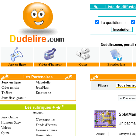
Liste de diffusi
La quotidienne
Dudelire.com, portail
Jeux en ligne
Vidéos d'humour
Quizz
Encyclopédie
Les Partenaires
Jeux en ligne
Videofolie
Filtrer :
Créer un site
JeuxFlash
Théâtre
Emoticone
Jeux flash gratuit
« Précéden
Les rubriques
Accueil
SplatMa
Jeux Online
N'importe koi
Humour Sexy
Un pacman 
Fonds d'écrans
Vidéos
Dessins animés
Quizz
Humoristes