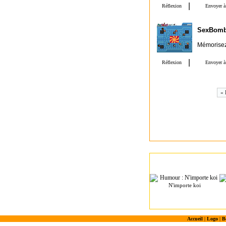
SexBom
Mémorisez 
« 
N'importe koi
Accueil
|
Logo
|
B