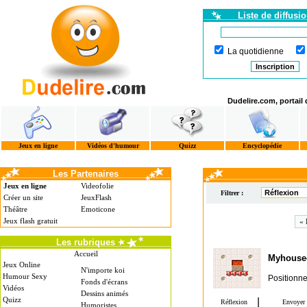
Liste de diffusi
La quotidienne
Dudelire.com, portail
Jeux en ligne
Vidéos d'humour
Quizz
Encyclopédie
Les Partenaires
Jeux en ligne
Videofolie
Filtrer :
Créer un site
JeuxFlash
Théâtre
Emoticone
Jeux flash gratuit
« 
Les rubriques
Accueil
Myhouse
Jeux Online
N'importe koi
Humour Sexy
Positionne
Fonds d'écrans
Vidéos
Dessins animés
Quizz
Humoristes