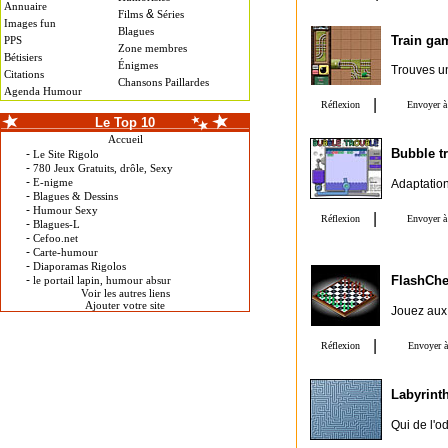
Annuaire
&
Films
Séries
Images fun
Blagues
Train ga
PPS
Zone membres
Bétisiers
Énigmes
Trouves un
Citations
Chansons Paillardes
Agenda Humour
Le Top 10
Accueil
Bubble t
-
Le Site Rigolo
-
780 Jeux Gratuits, drôle, Sexy
-
E-nigme
Adaptation
-
Blagues & Dessins
-
Humour Sexy
-
Blagues-L
-
Cefoo.net
-
Carte-humour
-
Diaporamas Rigolos
-
FlashCh
le portail lapin, humour absur
Voir les autres liens
Ajouter votre site
Jouez aux 
Labyrint
Qui de l'o