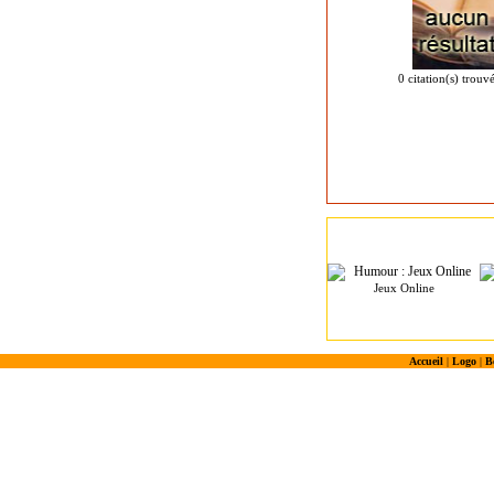
0 citation(s) trouv
Jeux Online
Accueil
|
Logo
|
B