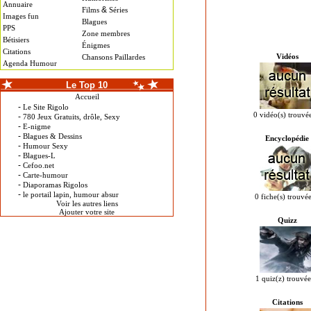
Annuaire
&
Films
Séries
Images fun
Blagues
PPS
Zone membres
Bétisiers
Énigmes
Citations
Vidéos
Chansons Paillardes
Agenda Humour
Le Top 10
Accueil
-
Le Site Rigolo
0 vidéo(s) trouvé
-
780 Jeux Gratuits, drôle, Sexy
-
E-nigme
-
Blagues & Dessins
Encyclopédie
-
Humour Sexy
-
Blagues-L
-
Cefoo.net
-
Carte-humour
-
Diaporamas Rigolos
-
le portail lapin, humour absur
0 fiche(s) trouvée
Voir les autres liens
Ajouter votre site
Quizz
1 quiz(z) trouvée
Citations