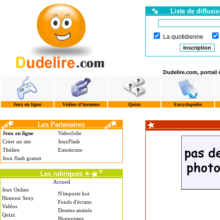
Liste de diffusi
La quotidienne
Dudelire.com, portail
Jeux en ligne
Vidéos d'humour
Quizz
Encyclopédie
Les Partenaires
Jeux en ligne
Videofolie
Créer un site
JeuxFlash
Théâtre
Emoticone
Jeux flash gratuit
Les rubriques
Accueil
Jeux Online
N'importe koi
Humour Sexy
Fonds d'écrans
Vidéos
Dessins animés
Quizz
Humoristes