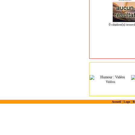
0 citation(s) trouv
Vidéos
Accueil
|
Logo
|
B