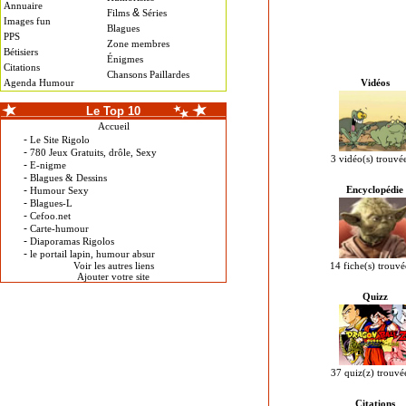
Annuaire
&
Films
Séries
Images fun
Blagues
PPS
Zone membres
Bétisiers
Énigmes
Citations
Chansons Paillardes
Agenda Humour
Vidéos
Le Top 10
Accueil
-
Le Site Rigolo
-
780 Jeux Gratuits, drôle, Sexy
3 vidéo(s) trouvé
-
E-nigme
-
Blagues & Dessins
-
Encyclopédie
Humour Sexy
-
Blagues-L
-
Cefoo.net
-
Carte-humour
-
Diaporamas Rigolos
-
le portail lapin, humour absur
Voir les autres liens
14 fiche(s) trouvé
Ajouter votre site
Quizz
37 quiz(z) trouvé
Citations