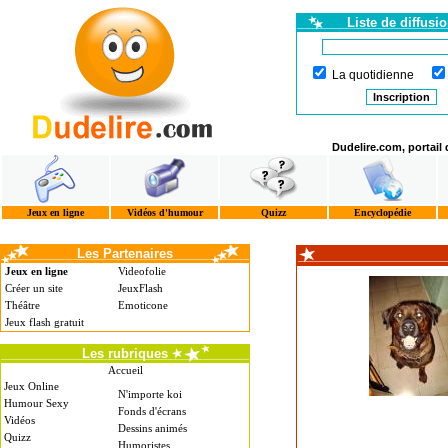
Liste de diffusi
La quotidienne
Dudelire.com, portail
Jeux en ligne
Vidéos d'humour
Quizz
Encyclopédie
Les Partenaires
Jeux en ligne
Videofolie
Créer un site
JeuxFlash
Théâtre
Emoticone
Jeux flash gratuit
Les rubriques
Accueil
Jeux Online
N'importe koi
Humour Sexy
Fonds d'écrans
Vidéos
Dessins animés
Quizz
Humoristes