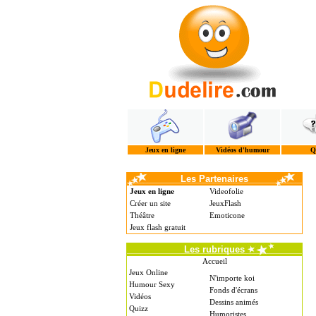
Jeux en ligne
Vidéos d'humour
Q
Les Partenaires
Jeux en ligne
Videofolie
Créer un site
JeuxFlash
Théâtre
Emoticone
Jeux flash gratuit
Les rubriques
Accueil
Jeux Online
N'importe koi
Humour Sexy
Fonds d'écrans
Vidéos
Dessins animés
Quizz
Humoristes