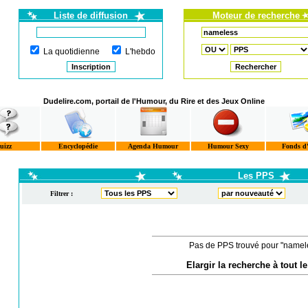
Liste de diffusion
Moteur de recherche
La quotidienne
L'hebdo
Dudelire.com, portail de l'Humour, du Rire et des Jeux Online
uizz
Encyclopédie
Agenda Humour
Humour Sexy
Fonds d
Les PPS
Filtrer :
Pas de PPS trouvé pour "namel
Elargir la recherche à tout le