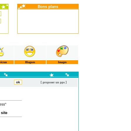
Bons plans
'écran
Blagues
Images
[ proposer un pps ]
ess"
 site