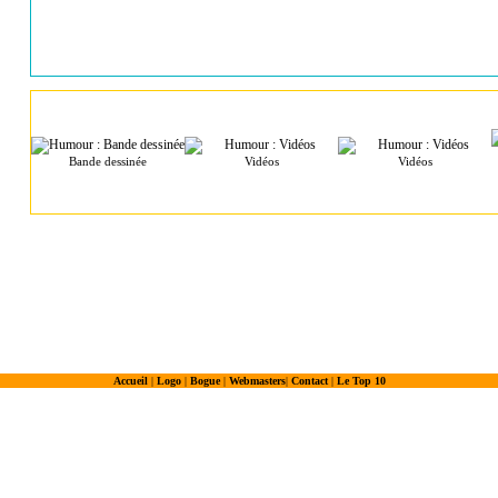
Bande dessinée
Vidéos
Vidéos
Accueil
|
Logo
|
Bogue
|
Webmasters
|
Contact
|
Le Top 10