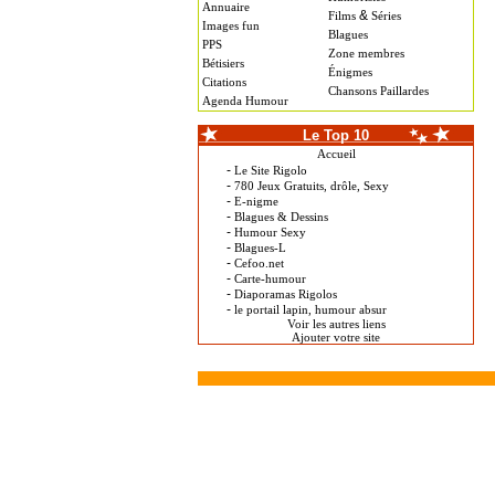
Annuaire
&
Films
Séries
Images fun
Blagues
PPS
Zone membres
Bétisiers
Énigmes
Citations
Chansons Paillardes
Agenda Humour
Le Top 10
Accueil
-
Le Site Rigolo
-
780 Jeux Gratuits, drôle, Sexy
-
E-nigme
-
Blagues & Dessins
-
Humour Sexy
-
Blagues-L
-
Cefoo.net
-
Carte-humour
-
Diaporamas Rigolos
-
le portail lapin, humour absur
Voir les autres liens
Ajouter votre site