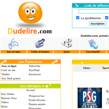
Liste de diffusi
La quotidienne
Dudelire.com, portail
Jeux en ligne
Vidéos d'humour
Quizz
Encyclopédie
Les Partenaires
Jeux en ligne
Videofolie
Filtrer :
Créer un site
JeuxFlash
Théâtre
Emoticone
Jeux flash gratuit
Les rubriques
Accueil
L
Jeux Online
N'importe koi
Humour Sexy
2
Fonds d'écrans
Vidéos
[
Dessins animés
Quizz
Humoristes