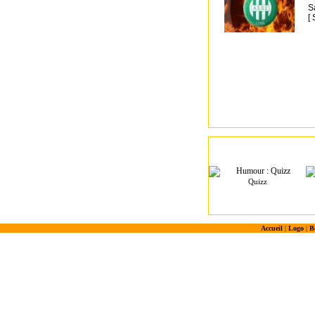
S
[
Quizz
Accueil
|
Logo
|
B