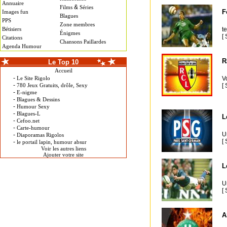
Annuaire
&
Films
Séries
F
Images fun
Blagues
PPS
Zone membres
Bétisiers
t
Énigmes
[
Citations
Chansons Paillardes
Agenda Humour
R
Le Top 10
Accueil
-
Le Site Rigolo
Vo
-
780 Jeux Gratuits, drôle, Sexy
[
-
E-nigme
-
Blagues & Dessins
-
Humour Sexy
-
Blagues-L
L
-
Cefoo.net
-
Carte-humour
U
-
Diaporamas Rigolos
[
-
le portail lapin, humour absur
Voir les autres liens
Ajouter votre site
L
U
[
A