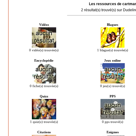
Les ressources de cartma
2 résultat(s) trouvé(s) sur Dudeli
Vidéos
Blagues
0 vidéo(s) trouvée(s)
1 blague(s) trouvée(s)
Encyclopédie
Jeux online
0 fiche(s) trouvée(s)
0 jeu(x) trouvé(s)
Quizz
PPS
1 quiz(z) trouvée(s)
0 pps trouvé(s)
Citations
Enigmes