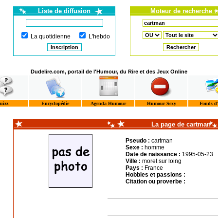
Liste de diffusion
Moteur de recherche
La quotidienne
L'hebdo
Dudelire.com, portail de l'Humour, du Rire et des Jeux Online
uizz
Encyclopédie
Agenda Humour
Humour Sexy
Fonds d
La page de cartman
Pseudo :
cartman
Sexe :
homme
Date de naissance :
1995-05-23
Ville :
moret sur loing
Pays :
France
Hobbies et passions :
Citation ou proverbe :