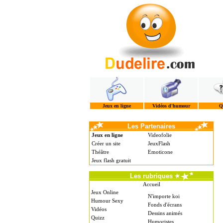
Jeux en ligne
Vidéos d'humour
Q
Les Partenaires
Jeux en ligne
Videofolie
Créer un site
JeuxFlash
Théâtre
Emoticone
Jeux flash gratuit
Les rubriques
Accueil
Jeux Online
N'importe koi
Humour Sexy
Fonds d'écrans
Vidéos
Dessins animés
Quizz
Humoristes