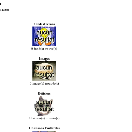
n
re.com
Fonds d'écrans
0 fond(s) trouvé(s)
Images
0 image(s) trouvée(s)
Bétisiers
0 bétisier(s) trouvée(s)
Chansons Paillardes