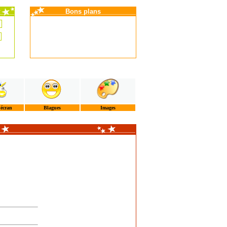
Bons plans
'écran
Blagues
Images