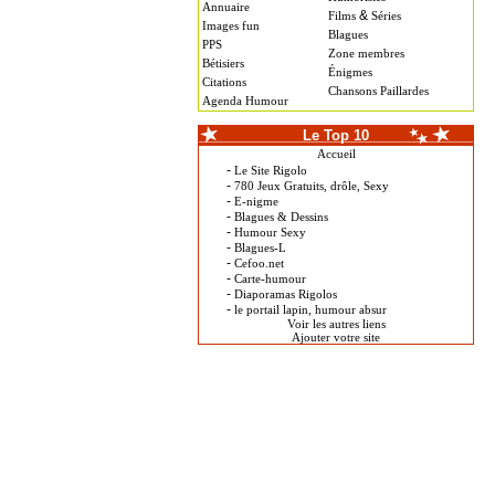
Annuaire
&
Films
Séries
Images fun
Blagues
PPS
Zone membres
Bétisiers
Énigmes
Citations
Chansons Paillardes
Agenda Humour
Le Top 10
Accueil
-
Le Site Rigolo
-
780 Jeux Gratuits, drôle, Sexy
-
E-nigme
-
Blagues & Dessins
-
Humour Sexy
-
Blagues-L
-
Cefoo.net
-
Carte-humour
-
Diaporamas Rigolos
-
le portail lapin, humour absur
Voir les autres liens
Ajouter votre site