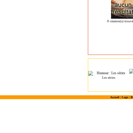
0 citation(s) trouv
Les séries
Accueil
|
Logo
|
B