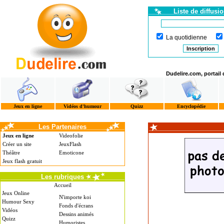
Liste de diffusi
La quotidienne
Dudelire.com, portail
Jeux en ligne
Vidéos d'humour
Quizz
Encyclopédie
Les Partenaires
Jeux en ligne
Videofolie
Créer un site
JeuxFlash
Théâtre
Emoticone
Jeux flash gratuit
Les rubriques
Accueil
Jeux Online
N'importe koi
Humour Sexy
Fonds d'écrans
Vidéos
Dessins animés
Quizz
Humoristes