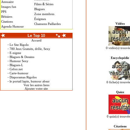
Annuaire
&
Films
Séries
Images fun
Blagues
PPS
Zone membres
Bétisiers
Énigmes
Citations
Vidéos
Chansons Paillardes
Agenda Humour
Le Top 10
Accueil
-
Le Site Rigolo
0 vidéo(s) trouvé
-
780 Jeux Gratuits, drôle, Sexy
-
E-nigme
-
Blagues & Dessins
Encyclopédie
-
Humour Sexy
-
Blagues-L
-
Cefoo.net
-
Carte-humour
-
Diaporamas Rigolos
-
le portail lapin, humour absur
0 fiche(s) trouvée
Voir les autres liens
Ajouter votre site
Quizz
0 quiz(z) trouvée
Citations