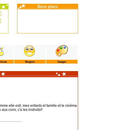
Bons plans
'écran
Blagues
Images
omme elle est!, mes enfants et famille et le cinéma
aux cons, c'a les instruits!!