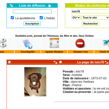
Liste de diffusion
Moteur de recherche
La quotidienne
L'hebdo
Dudelire.com, portail de l'Humour, du Rire et des Jeux Online
uizz
Encyclopédie
Agenda Humour
Humour Sexy
Fonds d
La page de lolo78
Pseudo :
lolo78
Sexe :
homme
Date de naissance :
1973-07-03
Ville :
dans les Yvelines
Pays :
France
Hobbies et passions :
la vie est c
Citation ou proverbe :
Je parle pas 