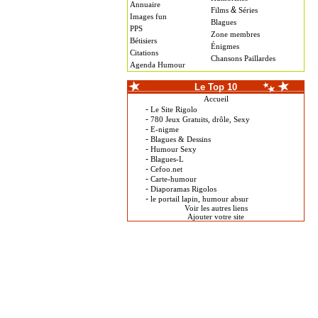
Annuaire
&
Films
Séries
Images fun
Blagues
PPS
Zone membres
Bétisiers
Énigmes
Citations
Chansons Paillardes
Agenda Humour
Le Top 10
Accueil
-
Le Site Rigolo
-
780 Jeux Gratuits, drôle, Sexy
-
E-nigme
-
Blagues & Dessins
-
Humour Sexy
-
Blagues-L
-
Cefoo.net
-
Carte-humour
-
Diaporamas Rigolos
-
le portail lapin, humour absur
Voir les autres liens
Ajouter votre site