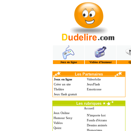
Jeux en ligne
Vidéos d'humour
Q
Les Partenaires
Jeux en ligne
Videofolie
Créer un site
JeuxFlash
Théâtre
Emoticone
Jeux flash gratuit
Les rubriques
Accueil
Jeux Online
N'importe koi
Humour Sexy
Fonds d'écrans
Vidéos
Dessins animés
Quizz
Humoristes