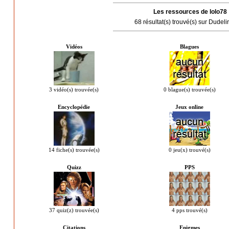
Les ressources de lolo78
68 résultat(s) trouvé(s) sur Dudel
Vidéos
Blagues
3 vidéo(s) trouvée(s)
0 blague(s) trouvée(s)
Encyclopédie
Jeux online
14 fiche(s) trouvée(s)
0 jeu(x) trouvé(s)
Quizz
PPS
37 quiz(z) trouvée(s)
4 pps trouvé(s)
Citations
Enigmes