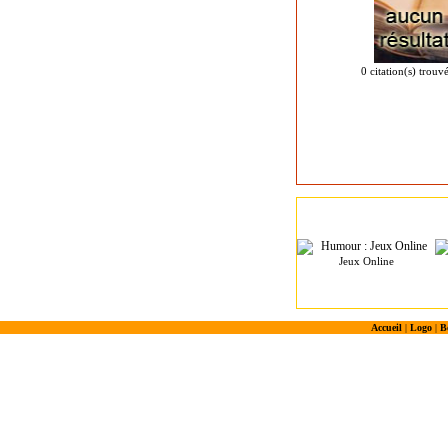
0 citation(s) trouv
Jeux Online
Accueil
|
Logo
|
B