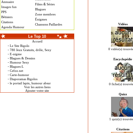
Annuaire
&
Films
Séries
Images fun
Blagues
PPS
Zone membres
Bétisiers
Énigmes
Citations
Vidéos
Chansons Paillardes
Agenda Humour
Le Top 10
Accueil
-
Le Site Rigolo
0 vidéo(s) trouvé
-
780 Jeux Gratuits, drôle, Sexy
-
E-nigme
-
Blagues & Dessins
Encyclopédie
-
Humour Sexy
-
Blagues-L
-
Cefoo.net
-
Carte-humour
-
Diaporamas Rigolos
-
le portail lapin, humour absur
0 fiche(s) trouvée
Voir les autres liens
Ajouter votre site
Quizz
1 quiz(z) trouvée
Citations