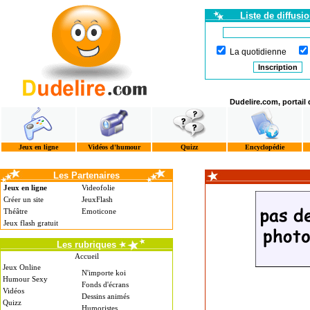
Liste de diffusi
La quotidienne
Dudelire.com, portail
Jeux en ligne
Vidéos d'humour
Quizz
Encyclopédie
Les Partenaires
Jeux en ligne
Videofolie
Créer un site
JeuxFlash
Théâtre
Emoticone
Jeux flash gratuit
Les rubriques
Accueil
Jeux Online
N'importe koi
Humour Sexy
Fonds d'écrans
Vidéos
Dessins animés
Quizz
Humoristes