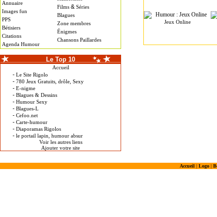
Annuaire
&
Films
Séries
Images fun
Blagues
PPS
Jeux Online
Zone membres
Bétisiers
Énigmes
Citations
Chansons Paillardes
Agenda Humour
Le Top 10
Accueil
-
Le Site Rigolo
-
780 Jeux Gratuits, drôle, Sexy
-
E-nigme
-
Blagues & Dessins
-
Humour Sexy
-
Blagues-L
-
Cefoo.net
-
Carte-humour
-
Diaporamas Rigolos
-
le portail lapin, humour absur
Voir les autres liens
Ajouter votre site
Accueil
|
Logo
|
B