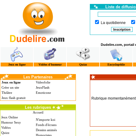
Liste de diffusi
La quotidienne
Dudelire.com, portail
Jeux en ligne
Vidéos d'humour
Quizz
Encyclopédie
Les Partenaires
Jeux en ligne
Videofolie
Créer un site
JeuxFlash
Théâtre
Emoticone
Jeux flash gratuit
Rubrique momentanément i
Les rubriques
Accueil
Jeux Online
N'importe koi
Humour Sexy
Fonds d'écrans
Vidéos
Dessins animés
Quizz
Humoristes