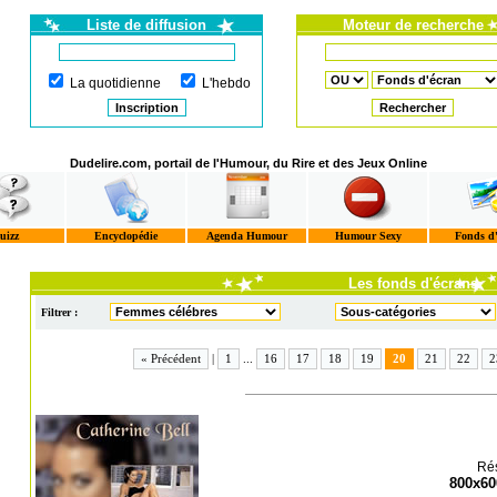
Liste de diffusion
Moteur de recherche
La quotidienne
L'hebdo
Dudelire.com, portail de l'Humour, du Rire et des Jeux Online
uizz
Encyclopédie
Agenda Humour
Humour Sexy
Fonds d
Les fonds d'écrans
Filtrer :
« Précédent
|
1
...
16
17
18
19
20
21
22
2
Rés
800x60