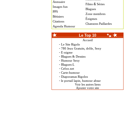
Annuaire
&
Films
Séries
Images fun
Blagues
PPS
Zone membres
Bétisiers
Énigmes
Citations
Chansons Paillardes
Agenda Humour
Le Top 10
Accueil
-
Le Site Rigolo
-
780 Jeux Gratuits, drôle, Sexy
-
E-nigme
-
Blagues & Dessins
-
Humour Sexy
-
Blagues-L
-
Cefoo.net
-
Carte-humour
-
Diaporamas Rigolos
-
le portail lapin, humour absur
Voir les autres liens
Ajouter votre site