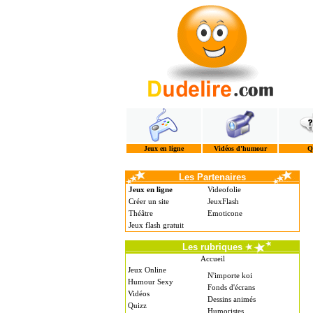
Jeux en ligne
Vidéos d'humour
Q
Les Partenaires
Jeux en ligne
Videofolie
Créer un site
JeuxFlash
Théâtre
Emoticone
Jeux flash gratuit
Les rubriques
Accueil
Jeux Online
N'importe koi
Humour Sexy
Fonds d'écrans
Vidéos
Dessins animés
Quizz
Humoristes