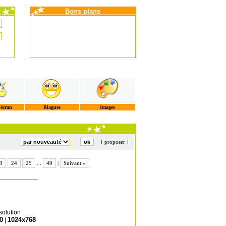
Bons plans
'écran
Blagues
Images
[ proposer ]
3
24
25
...
49
|
Suivant »
olution :
0
1024x768
|