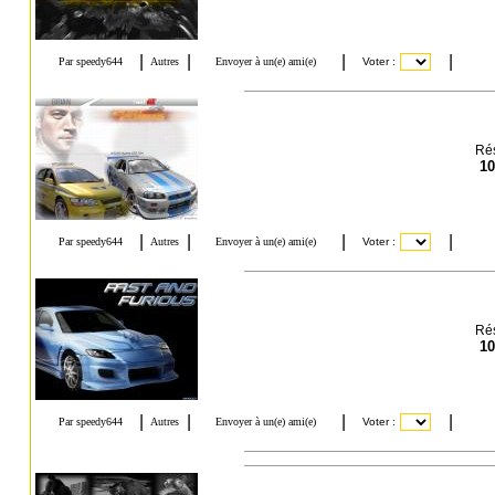
Rés
10
Rés
10