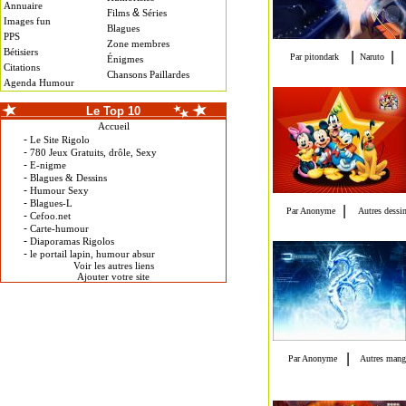
Annuaire
&
Films
Séries
Images fun
Blagues
PPS
Zone membres
Bétisiers
Énigmes
Citations
Chansons Paillardes
Agenda Humour
Le Top 10
Accueil
-
Le Site Rigolo
-
780 Jeux Gratuits, drôle, Sexy
-
E-nigme
-
Blagues & Dessins
-
Humour Sexy
-
Blagues-L
-
Cefoo.net
-
Carte-humour
-
Diaporamas Rigolos
-
le portail lapin, humour absur
Voir les autres liens
Ajouter votre site