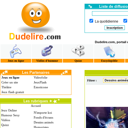
Liste de diffusi
La quotidienne
Dudelire.com, portail
Jeux en ligne
Vidéos d'humour
Quizz
Encyclopédie
Les Partenaires
Jeux en ligne
Videofolie
Filtrer :
Créer un site
JeuxFlash
Théâtre
Emoticone
Jeux flash gratuit
Les rubriques
Accueil
Jeux Online
N'importe koi
Humour Sexy
Fonds d'écrans
Vidéos
Dessins animés
Quizz
Humoristes