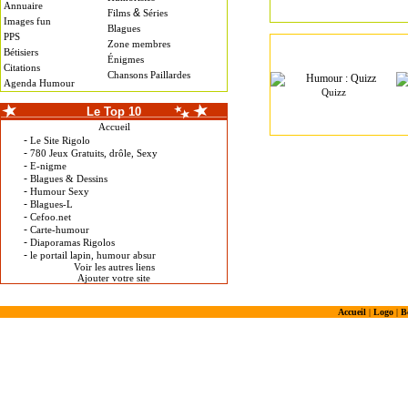
Annuaire
&
Films
Séries
Images fun
Blagues
PPS
Zone membres
Bétisiers
Énigmes
Citations
Chansons Paillardes
Agenda Humour
Quizz
Le Top 10
Accueil
-
Le Site Rigolo
-
780 Jeux Gratuits, drôle, Sexy
-
E-nigme
-
Blagues & Dessins
-
Humour Sexy
-
Blagues-L
-
Cefoo.net
-
Carte-humour
-
Diaporamas Rigolos
-
le portail lapin, humour absur
Voir les autres liens
Ajouter votre site
Accueil
|
Logo
|
B