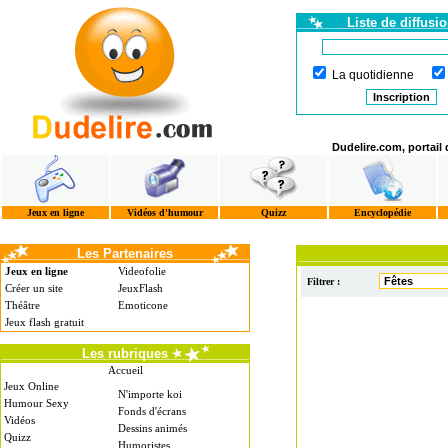
Liste de diffusi
La quotidienne
Dudelire.com, portail
Jeux en ligne
Vidéos d'humour
Quizz
Encyclopédie
Les Partenaires
Jeux en ligne
Videofolie
Filtrer :
Créer un site
JeuxFlash
Théâtre
Emoticone
Jeux flash gratuit
Les rubriques
Accueil
Jeux Online
N'importe koi
Humour Sexy
Fonds d'écrans
Vidéos
Dessins animés
Quizz
Humoristes