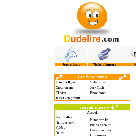
Jeux en ligne
Vidéos d'humour
Q
Les Partenaires
Jeux en ligne
Videofolie
Créer un site
JeuxFlash
Théâtre
Emoticone
Jeux flash gratuit
Les rubriques
Accueil
Jeux Online
N'importe koi
Humour Sexy
Fonds d'écrans
Vidéos
Dessins animés
Quizz
Humoristes