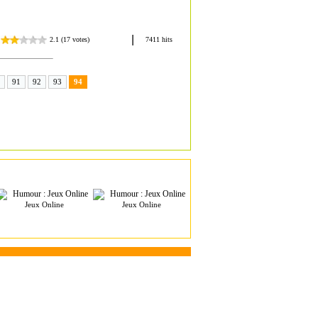
91
92
93
94
Jeux Online
Jeux Online