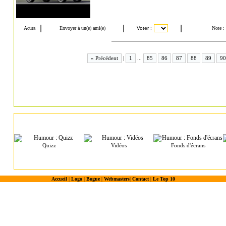
« Précédent
|
1
...
85
86
87
88
89
90
Quizz
Vidéos
Fonds d'écrans
Accueil
|
Logo
|
Bogue
|
Webmasters
|
Contact
|
Le Top 10