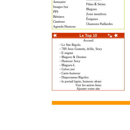
Annuaire
&
Films
Séries
Images fun
Blagues
PPS
Zone membres
Bétisiers
Énigmes
Citations
Chansons Paillardes
Agenda Humour
Le Top 10
Accueil
-
Le Site Rigolo
-
780 Jeux Gratuits, drôle, Sexy
-
E-nigme
-
Blagues & Dessins
-
Humour Sexy
-
Blagues-L
-
Cefoo.net
-
Carte-humour
-
Diaporamas Rigolos
-
le portail lapin, humour absur
Voir les autres liens
Ajouter votre site