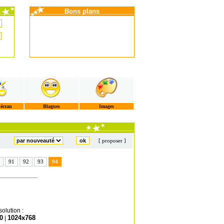
Bons plans
'écran
Blagues
Images
[ proposer ]
91
92
93
94
olution :
0
1024x768
|