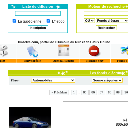
Liste de diffusion
Moteur de recherche
La quotidienne
L'hebdo
Dudelire.com, portail de l'Humour, du Rire et des Jeux Online
uizz
Encyclopédie
Agenda Humour
Humour Sexy
Fonds d
Les fonds d'écrans
Filtrer :
« Précédent
|
1
...
85
86
87
88
89
90
Rés
800x60