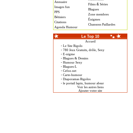
Annuaire
&
Films
Séries
Images fun
Blagues
PPS
Zone membres
Bétisiers
Énigmes
Citations
Chansons Paillardes
Agenda Humour
Le Top 10
Accueil
-
Le Site Rigolo
-
780 Jeux Gratuits, drôle, Sexy
-
E-nigme
-
Blagues & Dessins
-
Humour Sexy
-
Blagues-L
-
Cefoo.net
-
Carte-humour
-
Diaporamas Rigolos
-
le portail lapin, humour absur
Voir les autres liens
Ajouter votre site