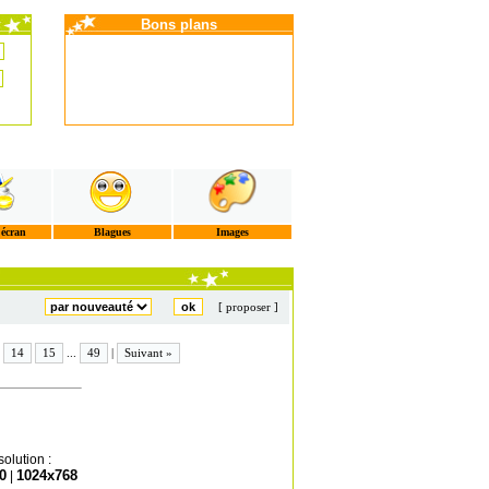
Bons plans
'écran
Blagues
Images
[ proposer ]
14
15
...
49
|
Suivant »
olution :
0
1024x768
|