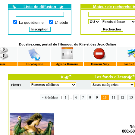
Liste de diffusion
Moteur de recherche
La quotidienne
L'hebdo
Dudelire.com, portail de l'Humour, du Rire et des Jeux Online
uizz
Encyclopédie
Agenda Humour
Humour Sexy
Fonds d
Les fonds d'écrans
Filtrer :
« Précédent
|
1
...
6
7
8
9
10
11
12
13
Rés
800x60