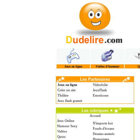
Jeux en ligne
Vidéos d'humour
Q
Les Partenaires
Jeux en ligne
Videofolie
Créer un site
JeuxFlash
Théâtre
Emoticone
Jeux flash gratuit
Les rubriques
Accueil
Jeux Online
N'importe koi
Humour Sexy
Fonds d'écrans
Vidéos
Dessins animés
Quizz
Humoristes