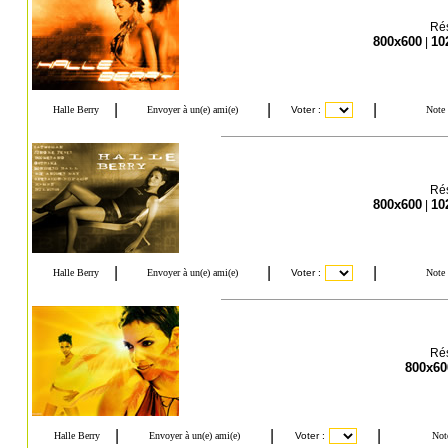
Rés
800x600
10
|
Rés
800x600
10
|
Rés
800x60