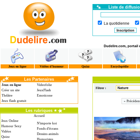
Liste de diffusi
La quotidienne
Dudelire.com, portail
Jeux en ligne
Vidéos d'humour
Quizz
Encyclopédie
Les Partenaires
Jeux en ligne
Videofolie
Filtrer :
Créer un site
JeuxFlash
Théâtre
Emoticone
Jeux flash gratuit
« Précéden
Les rubriques
Accueil
Jeux Online
N'importe koi
Humour Sexy
Fonds d'écrans
Vidéos
Dessins animés
Quizz
Humoristes