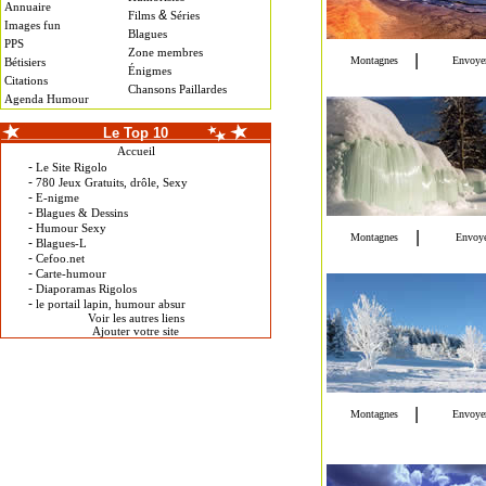
Annuaire
&
Films
Séries
Images fun
Blagues
PPS
Zone membres
Bétisiers
Énigmes
Citations
Chansons Paillardes
Agenda Humour
Le Top 10
Accueil
-
Le Site Rigolo
-
780 Jeux Gratuits, drôle, Sexy
-
E-nigme
-
Blagues & Dessins
-
Humour Sexy
-
Blagues-L
-
Cefoo.net
-
Carte-humour
-
Diaporamas Rigolos
-
le portail lapin, humour absur
Voir les autres liens
Ajouter votre site