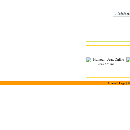
« Précéden
Jeux Online
Accueil
|
Logo
|
B