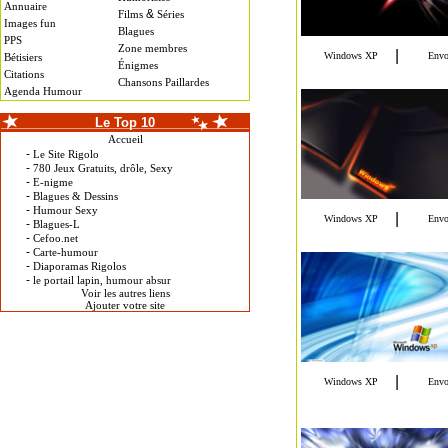
Annuaire
&
Films
Séries
Images fun
Blagues
PPS
Zone membres
Bétisiers
Énigmes
Citations
Chansons Paillardes
Agenda Humour
Le Top 10
Accueil
-
Le Site Rigolo
-
780 Jeux Gratuits, drôle, Sexy
-
E-nigme
-
Blagues & Dessins
-
Humour Sexy
-
Blagues-L
-
Cefoo.net
-
Carte-humour
-
Diaporamas Rigolos
-
le portail lapin, humour absur
Voir les autres liens
Ajouter votre site