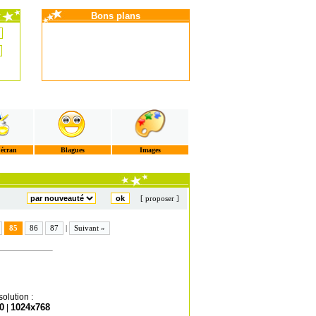
Bons plans
'écran
Blagues
Images
[ proposer ]
85
86
87
|
Suivant »
olution :
0
1024x768
|