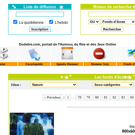
Liste de diffusion
Moteur de recherche
La quotidienne
L'hebdo
Dudelire.com, portail de l'Humour, du Rire et des Jeux Online
uizz
Encyclopédie
Agenda Humour
Humour Sexy
Fonds d
Les fonds d'écrans
Filtrer :
« Précédent
|
1
...
78
79
80
81
82
83
84
Rés
800x60