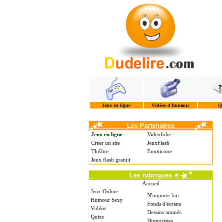
Jeux en ligne
Vidéos d'humour
Q
Les Partenaires
Jeux en ligne
Videofolie
Créer un site
JeuxFlash
Théâtre
Emoticone
Jeux flash gratuit
Les rubriques
Accueil
Jeux Online
N'importe koi
Humour Sexy
Fonds d'écrans
Vidéos
Dessins animés
Quizz
Humoristes