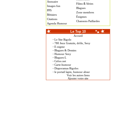
Annuaire
&
Films
Séries
Images fun
Blagues
PPS
Zone membres
Bétisiers
Énigmes
Citations
Chansons Paillardes
Agenda Humour
Le Top 10
Accueil
-
Le Site Rigolo
-
780 Jeux Gratuits, drôle, Sexy
-
E-nigme
-
Blagues & Dessins
-
Humour Sexy
-
Blagues-L
-
Cefoo.net
-
Carte-humour
-
Diaporamas Rigolos
-
le portail lapin, humour absur
Voir les autres liens
Ajouter votre site