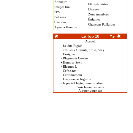
Annuaire
&
Films
Séries
Images fun
Blagues
PPS
Zone membres
Bétisiers
Énigmes
Citations
Chansons Paillardes
Agenda Humour
Le Top 10
Accueil
-
Le Site Rigolo
-
780 Jeux Gratuits, drôle, Sexy
-
E-nigme
-
Blagues & Dessins
-
Humour Sexy
-
Blagues-L
-
Cefoo.net
-
Carte-humour
-
Diaporamas Rigolos
-
le portail lapin, humour absur
Voir les autres liens
Ajouter votre site