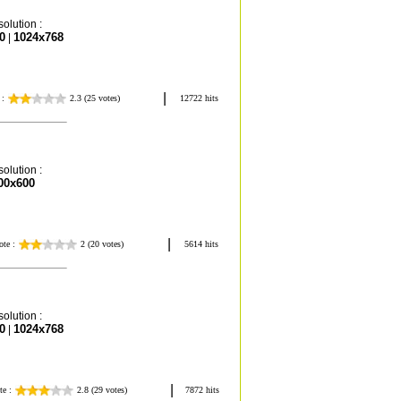
olution :
0
1024x768
|
olution :
00x600
olution :
0
1024x768
|