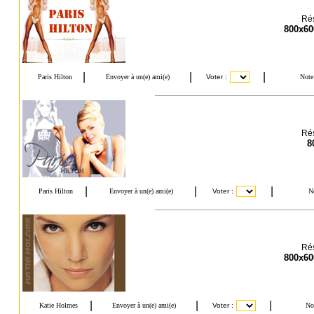
Rés
800x60
Rés
8
Rés
800x60