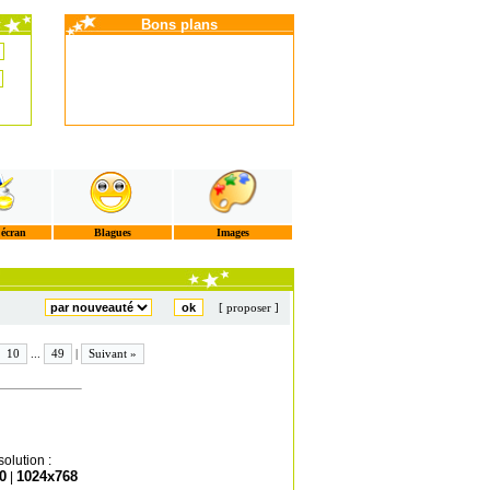
Bons plans
'écran
Blagues
Images
[ proposer ]
10
...
49
|
Suivant »
olution :
0
1024x768
|