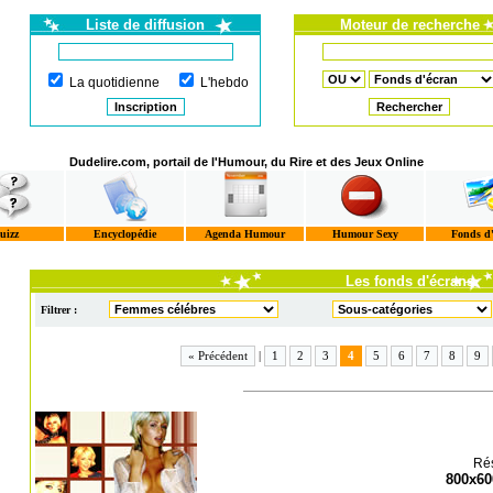
Liste de diffusion
Moteur de recherche
La quotidienne
L'hebdo
Dudelire.com, portail de l'Humour, du Rire et des Jeux Online
uizz
Encyclopédie
Agenda Humour
Humour Sexy
Fonds d
Les fonds d'écrans
Filtrer :
« Précédent
|
1
2
3
4
5
6
7
8
9
Rés
800x60