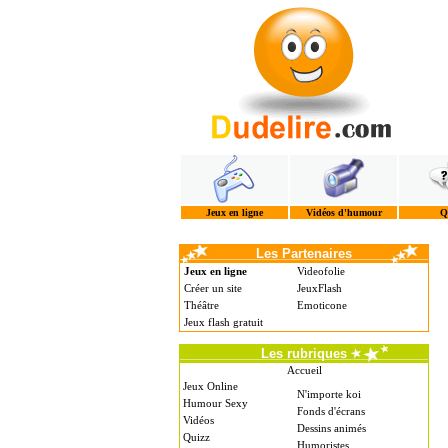
Jeux en ligne
Vidéos d'humour
Q
Les Partenaires
Jeux en ligne
Videofolie
Créer un site
JeuxFlash
Théâtre
Emoticone
Jeux flash gratuit
Les rubriques
Accueil
Jeux Online
N'importe koi
Humour Sexy
Fonds d'écrans
Vidéos
Dessins animés
Quizz
Humoristes