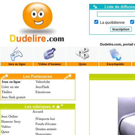
Liste de diffusi
La quotidienne
Dudelire.com, portail
Jeux en ligne
Vidéos d'humour
Quizz
Encyclopédie
Les Partenaires
Jeux en ligne
Videofolie
Créer un site
JeuxFlash
Théâtre
Emoticone
Jeux flash gratuit
Les rubriques
Accueil
Jeux Online
N'importe koi
Humour Sexy
Fonds d'écrans
Vidéos
Dessins animés
Quizz
Humoristes