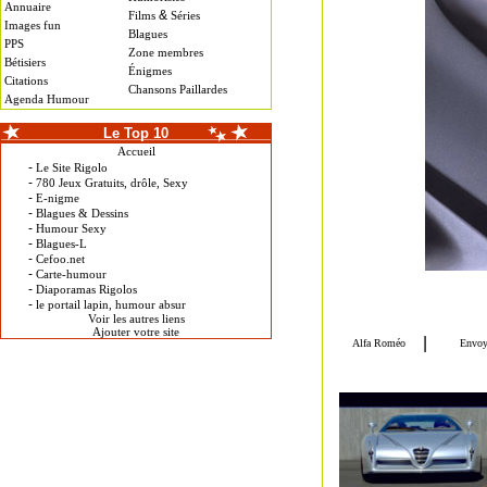
Annuaire
&
Films
Séries
Images fun
Blagues
PPS
Zone membres
Bétisiers
Énigmes
Citations
Chansons Paillardes
Agenda Humour
Le Top 10
Accueil
-
Le Site Rigolo
-
780 Jeux Gratuits, drôle, Sexy
-
E-nigme
-
Blagues & Dessins
-
Humour Sexy
-
Blagues-L
-
Cefoo.net
-
Carte-humour
-
Diaporamas Rigolos
-
le portail lapin, humour absur
Voir les autres liens
Ajouter votre site