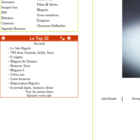
Annuaire
&
Films
Séries
Images fun
Blagues
PPS
Zone membres
Bétisiers
Énigmes
Citations
Chansons Paillardes
Agenda Humour
Le Top 10
Accueil
-
Le Site Rigolo
-
780 Jeux Gratuits, drôle, Sexy
-
E-nigme
-
Blagues & Dessins
-
Humour Sexy
-
Blagues-L
-
Cefoo.net
-
Carte-humour
-
Diaporamas Rigolos
-
le portail lapin, humour absur
Voir les autres liens
Ajouter votre site