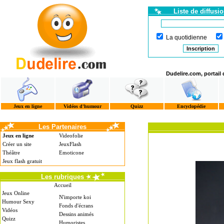
Liste de diffusi
La quotidienne
Dudelire.com, portail
Jeux en ligne
Vidéos d'humour
Quizz
Encyclopédie
Les Partenaires
Jeux en ligne
Videofolie
Créer un site
JeuxFlash
Théâtre
Emoticone
Jeux flash gratuit
Les rubriques
Accueil
Jeux Online
N'importe koi
Humour Sexy
Fonds d'écrans
Vidéos
Dessins animés
Quizz
Humoristes