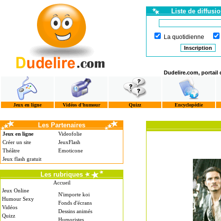
Liste de diffusi
La quotidienne
Dudelire.com, portail
Jeux en ligne
Vidéos d'humour
Quizz
Encyclopédie
Les Partenaires
Jeux en ligne
Videofolie
Créer un site
JeuxFlash
Théâtre
Emoticone
Jeux flash gratuit
Les rubriques
Accueil
Jeux Online
N'importe koi
Humour Sexy
Fonds d'écrans
Vidéos
Dessins animés
Quizz
Humoristes