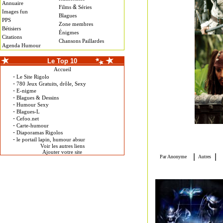
Annuaire
&
Films
Séries
Images fun
Blagues
PPS
Zone membres
Bétisiers
Énigmes
Citations
Chansons Paillardes
Agenda Humour
Le Top 10
Accueil
-
Le Site Rigolo
-
780 Jeux Gratuits, drôle, Sexy
-
E-nigme
-
Blagues & Dessins
-
Humour Sexy
-
Blagues-L
-
Cefoo.net
-
Carte-humour
-
Diaporamas Rigolos
-
le portail lapin, humour absur
Voir les autres liens
Ajouter votre site