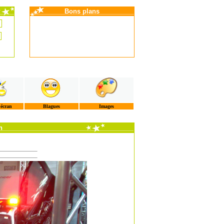
Bons plans
'écran
Blagues
Images
n