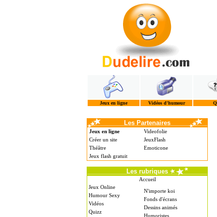
Jeux en ligne
Vidéos d'humour
Q
Les Partenaires
Jeux en ligne
Videofolie
Créer un site
JeuxFlash
Théâtre
Emoticone
Jeux flash gratuit
Les rubriques
Accueil
Jeux Online
N'importe koi
Humour Sexy
Fonds d'écrans
Vidéos
Dessins animés
Quizz
Humoristes