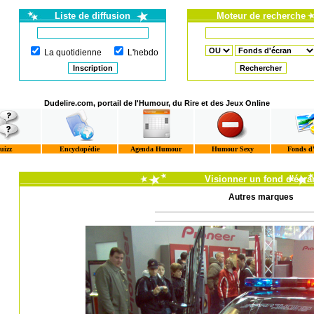
Liste de diffusion
Moteur de recherche
La quotidienne
L'hebdo
Dudelire.com, portail de l'Humour, du Rire et des Jeux Online
uizz
Encyclopédie
Agenda Humour
Humour Sexy
Fonds d
Visionner un fond d'écra
Autres marques