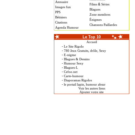
Annuaire
&
Films
Séries
Images fun
Blagues
PPS
Zone membres
Bétisiers
Énigmes
Citations
Chansons Paillardes
Agenda Humour
Le Top 10
Accueil
-
Le Site Rigolo
-
780 Jeux Gratuits, drôle, Sexy
-
E-nigme
-
Blagues & Dessins
-
Humour Sexy
-
Blagues-L
-
Cefoo.net
-
Carte-humour
-
Diaporamas Rigolos
-
le portail lapin, humour absur
Voir les autres liens
Ajouter votre site