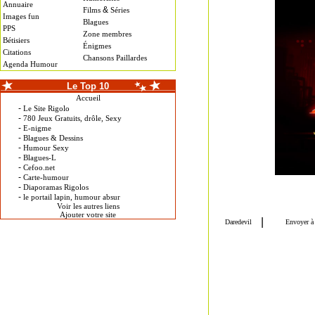
Annuaire
&
Films
Séries
Images fun
Blagues
PPS
Zone membres
Bétisiers
Énigmes
Citations
Chansons Paillardes
Agenda Humour
Le Top 10
Accueil
-
Le Site Rigolo
-
780 Jeux Gratuits, drôle, Sexy
-
E-nigme
-
Blagues & Dessins
-
Humour Sexy
-
Blagues-L
-
Cefoo.net
-
Carte-humour
-
Diaporamas Rigolos
-
le portail lapin, humour absur
Voir les autres liens
Ajouter votre site