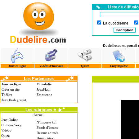
Liste de diffusi
La quotidienne
Dudelire.com, portail
Jeux en ligne
Vidéos d'humour
Quizz
Encyclopédie
Les Partenaires
Jeux en ligne
Videofolie
Créer un site
JeuxFlash
Théâtre
Emoticone
Jeux flash gratuit
Les rubriques
Accueil
Jeux Online
N'importe koi
Humour Sexy
Fonds d'écrans
Vidéos
Dessins animés
Quizz
Humoristes