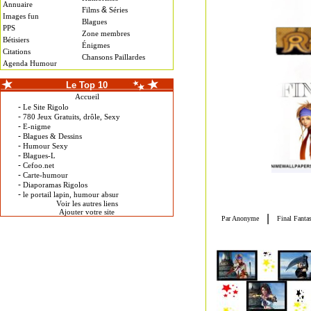
Annuaire
&
Films
Séries
Images fun
Blagues
PPS
Zone membres
Bétisiers
Énigmes
Citations
Chansons Paillardes
Agenda Humour
Le Top 10
Accueil
-
Le Site Rigolo
-
780 Jeux Gratuits, drôle, Sexy
-
E-nigme
-
Blagues & Dessins
-
Humour Sexy
-
Blagues-L
-
Cefoo.net
-
Carte-humour
-
Diaporamas Rigolos
-
le portail lapin, humour absur
Voir les autres liens
Ajouter votre site