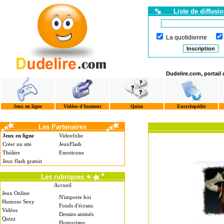
Liste de diffusi
La quotidienne
Dudelire.com, portail
Jeux en ligne
Vidéos d'humour
Quizz
Encyclopédie
Les Partenaires
Jeux en ligne
Videofolie
Créer un site
JeuxFlash
Théâtre
Emoticone
Jeux flash gratuit
Les rubriques
Accueil
Jeux Online
N'importe koi
Humour Sexy
Fonds d'écrans
Vidéos
Dessins animés
Quizz
Humoristes