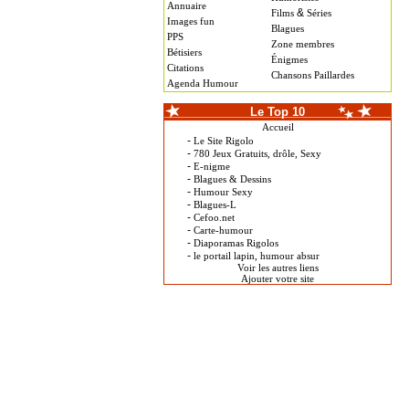
Annuaire
&
Films
Séries
Images fun
Blagues
PPS
Zone membres
Bétisiers
Énigmes
Citations
Chansons Paillardes
Agenda Humour
Le Top 10
Accueil
-
Le Site Rigolo
-
780 Jeux Gratuits, drôle, Sexy
-
E-nigme
-
Blagues & Dessins
-
Humour Sexy
-
Blagues-L
-
Cefoo.net
-
Carte-humour
-
Diaporamas Rigolos
-
le portail lapin, humour absur
Voir les autres liens
Ajouter votre site