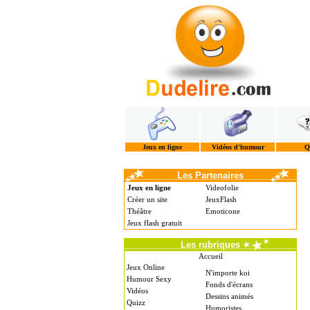
Jeux en ligne
Vidéos d'humour
Q
Les Partenaires
Jeux en ligne
Videofolie
Créer un site
JeuxFlash
Théâtre
Emoticone
Jeux flash gratuit
Les rubriques
Accueil
Jeux Online
N'importe koi
Humour Sexy
Fonds d'écrans
Vidéos
Dessins animés
Quizz
Humoristes