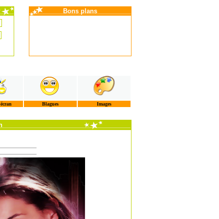
Bons plans
'écran
Blagues
Images
n