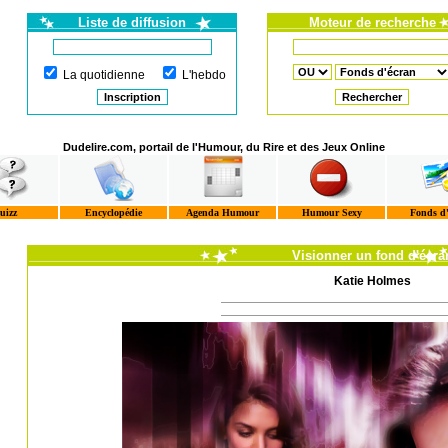
Liste de diffusion
Moteur de recherche
La quotidienne
L'hebdo
Dudelire.com, portail de l'Humour, du Rire et des Jeux Online
uizz
Encyclopédie
Agenda Humour
Humour Sexy
Fonds d
Visionner un fond d'écra
Katie Holmes