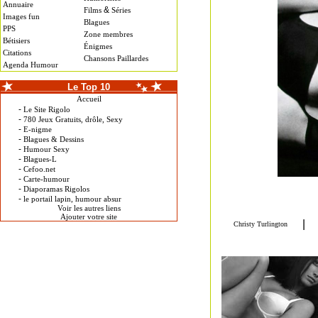
Annuaire
&
Films
Séries
Images fun
Blagues
PPS
Zone membres
Bétisiers
Énigmes
Citations
Chansons Paillardes
Agenda Humour
Le Top 10
Accueil
-
Le Site Rigolo
-
780 Jeux Gratuits, drôle, Sexy
-
E-nigme
-
Blagues & Dessins
-
Humour Sexy
-
Blagues-L
-
Cefoo.net
-
Carte-humour
-
Diaporamas Rigolos
-
le portail lapin, humour absur
Voir les autres liens
Ajouter votre site