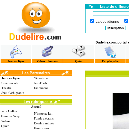
Liste de diffusi
La quotidienne
Dudelire.com, portail
Jeux en ligne
Vidéos d'humour
Quizz
Encyclopédie
Les Partenaires
Jeux en ligne
Videofolie
Créer un site
JeuxFlash
Théâtre
Emoticone
Jeux flash gratuit
Les rubriques
Accueil
Jeux Online
N'importe koi
Humour Sexy
Fonds d'écrans
Vidéos
Dessins animés
Quizz
Humoristes