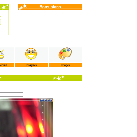
Bons plans
'écran
Blagues
Images
n