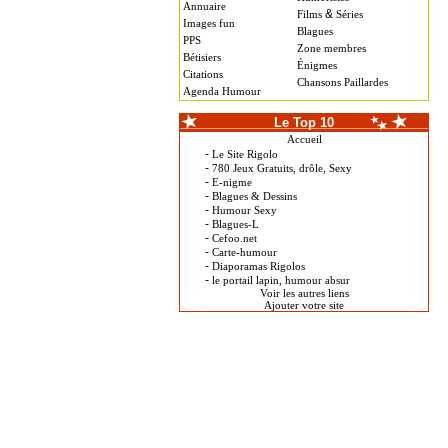
Annuaire
&
Films
Séries
Images fun
Blagues
PPS
Zone membres
Bétisiers
Énigmes
Citations
Chansons Paillardes
Agenda Humour
Le Top 10
Accueil
-
Le Site Rigolo
-
780 Jeux Gratuits, drôle, Sexy
-
E-nigme
-
Blagues & Dessins
-
Humour Sexy
-
Blagues-L
-
Cefoo.net
-
Carte-humour
-
Diaporamas Rigolos
-
le portail lapin, humour absur
Voir les autres liens
Ajouter votre site