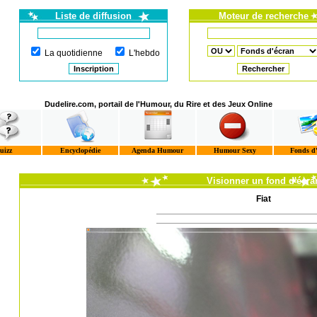
Liste de diffusion
Moteur de recherche
La quotidienne
L'hebdo
Dudelire.com, portail de l'Humour, du Rire et des Jeux Online
uizz
Encyclopédie
Agenda Humour
Humour Sexy
Fonds d
Visionner un fond d'écra
Fiat