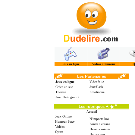
Jeux en ligne
Vidéos d'humour
Q
Les Partenaires
Jeux en ligne
Videofolie
Créer un site
JeuxFlash
Théâtre
Emoticone
Jeux flash gratuit
Les rubriques
Accueil
Jeux Online
N'importe koi
Humour Sexy
Fonds d'écrans
Vidéos
Dessins animés
Quizz
Humoristes