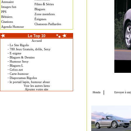
Annuaire
&
Films
Séries
Images fun
Blagues
PPS
Zone membres
Bétisiers
Énigmes
Citations
Chansons Paillardes
Agenda Humour
Le Top 10
Accueil
-
Le Site Rigolo
-
780 Jeux Gratuits, drôle, Sexy
-
E-nigme
-
Blagues & Dessins
-
Humour Sexy
-
Blagues-L
-
Cefoo.net
-
Carte-humour
-
Diaporamas Rigolos
-
le portail lapin, humour absur
Voir les autres liens
Ajouter votre site