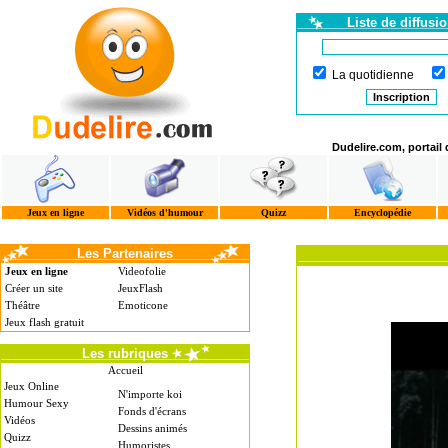
Liste de diffusi
La quotidienne
Dudelire.com, portail
Jeux en ligne
Vidéos d'humour
Quizz
Encyclopédie
Les Partenaires
Jeux en ligne
Videofolie
Créer un site
JeuxFlash
Théâtre
Emoticone
Jeux flash gratuit
Les rubriques
Accueil
Jeux Online
N'importe koi
Humour Sexy
Fonds d'écrans
Vidéos
Dessins animés
Quizz
Humoristes