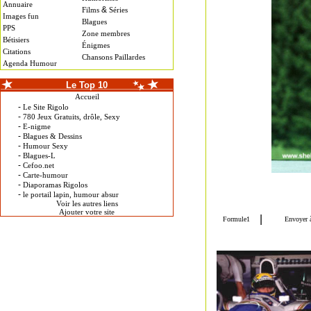
Annuaire
&
Films
Séries
Images fun
Blagues
PPS
Zone membres
Bétisiers
Énigmes
Citations
Chansons Paillardes
Agenda Humour
Le Top 10
Accueil
-
Le Site Rigolo
-
780 Jeux Gratuits, drôle, Sexy
-
E-nigme
-
Blagues & Dessins
-
Humour Sexy
-
Blagues-L
-
Cefoo.net
-
Carte-humour
-
Diaporamas Rigolos
-
le portail lapin, humour absur
Voir les autres liens
Ajouter votre site