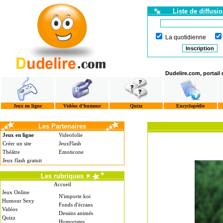
Liste de diffusi
La quotidienne
Dudelire.com, portail
Jeux en ligne
Vidéos d'humour
Quizz
Encyclopédie
Les Partenaires
Jeux en ligne
Videofolie
Créer un site
JeuxFlash
Théâtre
Emoticone
Jeux flash gratuit
Les rubriques
Accueil
Jeux Online
N'importe koi
Humour Sexy
Fonds d'écrans
Vidéos
Dessins animés
Quizz
Humoristes