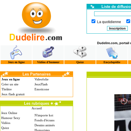
Liste de diffusi
La quotidienne
Dudelire.com, portail
Jeux en ligne
Vidéos d'humour
Quizz
Encyclopédie
Les Partenaires
Jeux en ligne
Videofolie
Créer un site
JeuxFlash
Théâtre
Emoticone
Jeux flash gratuit
Les rubriques
Accueil
Jeux Online
N'importe koi
Humour Sexy
Fonds d'écrans
Vidéos
Dessins animés
Quizz
Humoristes