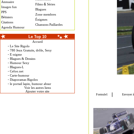
Annuaire
&
Films
Séries
Images fun
Blagues
PPS
Zone membres
Bétisiers
Énigmes
Citations
Chansons Paillardes
Agenda Humour
Le Top 10
Accueil
-
Le Site Rigolo
-
780 Jeux Gratuits, drôle, Sexy
-
E-nigme
-
Blagues & Dessins
-
Humour Sexy
-
Blagues-L
-
Cefoo.net
-
Carte-humour
-
Diaporamas Rigolos
-
le portail lapin, humour absur
Voir les autres liens
Ajouter votre site