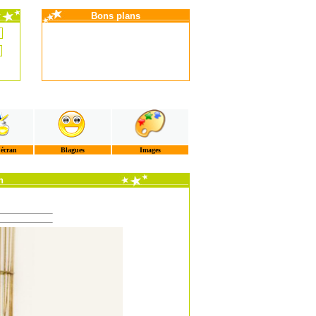
Bons plans
'écran
Blagues
Images
n