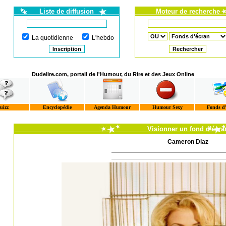
Liste de diffusion
Moteur de recherche
La quotidienne
L'hebdo
Dudelire.com, portail de l'Humour, du Rire et des Jeux Online
uizz
Encyclopédie
Agenda Humour
Humour Sexy
Fonds d
Visionner un fond d'écra
Cameron Diaz