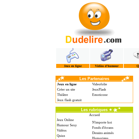
Jeux en ligne
Vidéos d'humour
Q
Les Partenaires
Jeux en ligne
Videofolie
Créer un site
JeuxFlash
Théâtre
Emoticone
Jeux flash gratuit
Les rubriques
Accueil
Jeux Online
N'importe koi
Humour Sexy
Fonds d'écrans
Vidéos
Dessins animés
Quizz
Humoristes