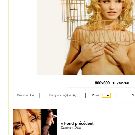
800x600
|
1024x768
« Fond précédent
Cameron Diaz