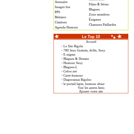
Annuaire
&
Films
Séries
Images fun
Blagues
PPS
Zone membres
Bétisiers
Énigmes
Citations
Chansons Paillardes
Agenda Humour
Le Top 10
Accueil
-
Le Site Rigolo
-
780 Jeux Gratuits, drôle, Sexy
-
E-nigme
-
Blagues & Dessins
-
Humour Sexy
-
Blagues-L
-
Cefoo.net
-
Carte-humour
-
Diaporamas Rigolos
-
le portail lapin, humour absur
Voir les autres liens
Ajouter votre site