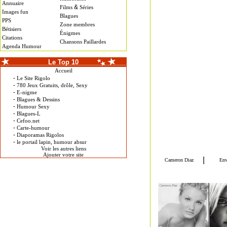
Annuaire
&
Films
Séries
Images fun
Blagues
PPS
Zone membres
Bétisiers
Énigmes
Citations
Chansons Paillardes
Agenda Humour
Le Top 10
Accueil
-
Le Site Rigolo
-
780 Jeux Gratuits, drôle, Sexy
-
E-nigme
-
Blagues & Dessins
-
Humour Sexy
-
Blagues-L
-
Cefoo.net
-
Carte-humour
-
Diaporamas Rigolos
-
le portail lapin, humour absur
Voir les autres liens
Ajouter votre site