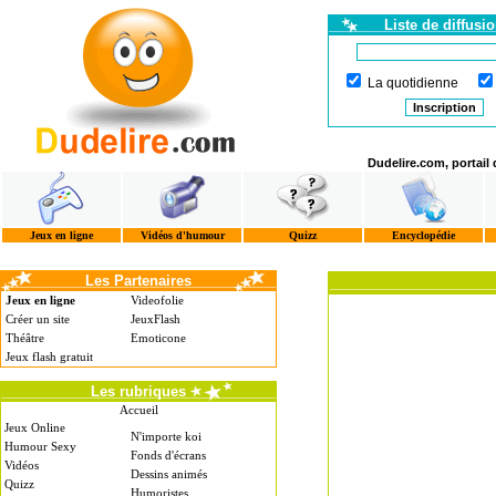
Liste de diffusi
La quotidienne
Dudelire.com, portail
Jeux en ligne
Vidéos d'humour
Quizz
Encyclopédie
Les Partenaires
Jeux en ligne
Videofolie
Créer un site
JeuxFlash
Théâtre
Emoticone
Jeux flash gratuit
Les rubriques
Accueil
Jeux Online
N'importe koi
Humour Sexy
Fonds d'écrans
Vidéos
Dessins animés
Quizz
Humoristes