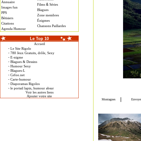
Annuaire
&
Films
Séries
Images fun
Blagues
PPS
Zone membres
Bétisiers
Énigmes
Citations
Chansons Paillardes
Agenda Humour
Le Top 10
Accueil
-
Le Site Rigolo
-
780 Jeux Gratuits, drôle, Sexy
-
E-nigme
-
Blagues & Dessins
-
Humour Sexy
-
Blagues-L
-
Cefoo.net
-
Carte-humour
-
Diaporamas Rigolos
-
le portail lapin, humour absur
Voir les autres liens
Ajouter votre site