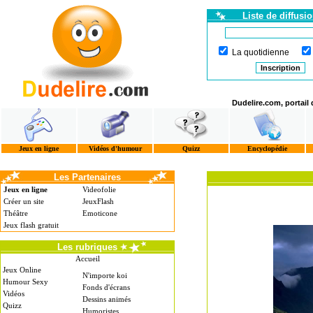
Liste de diffusi
La quotidienne
Dudelire.com, portail
Jeux en ligne
Vidéos d'humour
Quizz
Encyclopédie
Les Partenaires
Jeux en ligne
Videofolie
Créer un site
JeuxFlash
Théâtre
Emoticone
Jeux flash gratuit
Les rubriques
Accueil
Jeux Online
N'importe koi
Humour Sexy
Fonds d'écrans
Vidéos
Dessins animés
Quizz
Humoristes