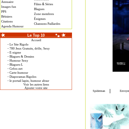
Annuaire
&
Films
Séries
Images fun
Blagues
PPS
Zone membres
Bétisiers
Énigmes
Citations
Chansons Paillardes
Agenda Humour
Le Top 10
Accueil
-
Le Site Rigolo
-
780 Jeux Gratuits, drôle, Sexy
-
E-nigme
-
Blagues & Dessins
-
Humour Sexy
-
Blagues-L
-
Cefoo.net
-
Carte-humour
-
Diaporamas Rigolos
-
le portail lapin, humour absur
Voir les autres liens
Ajouter votre site