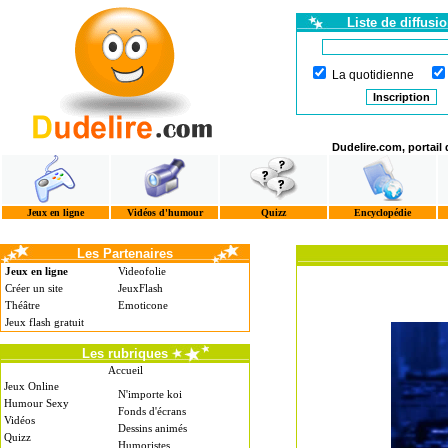
Liste de diffusi
La quotidienne
Dudelire.com, portail
Jeux en ligne
Vidéos d'humour
Quizz
Encyclopédie
Les Partenaires
Jeux en ligne
Videofolie
Créer un site
JeuxFlash
Théâtre
Emoticone
Jeux flash gratuit
Les rubriques
Accueil
Jeux Online
N'importe koi
Humour Sexy
Fonds d'écrans
Vidéos
Dessins animés
Quizz
Humoristes