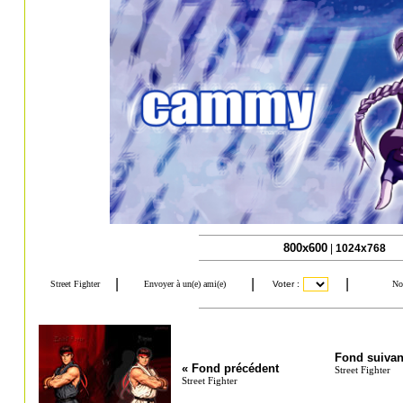
800x600
|
1024x768
Fond suivan
« Fond précédent
Street Fighter
Street Fighter