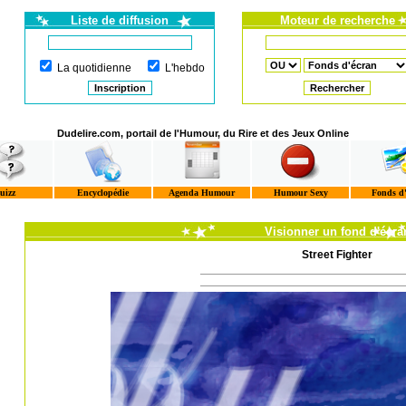
Liste de diffusion
Moteur de recherche
La quotidienne
L'hebdo
Dudelire.com, portail de l'Humour, du Rire et des Jeux Online
uizz
Encyclopédie
Agenda Humour
Humour Sexy
Fonds d
Visionner un fond d'écra
Street Fighter