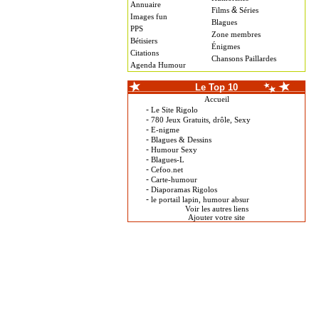
Annuaire
&
Films
Séries
Images fun
Blagues
PPS
Zone membres
Bétisiers
Énigmes
Citations
Chansons Paillardes
Agenda Humour
Le Top 10
Accueil
-
Le Site Rigolo
-
780 Jeux Gratuits, drôle, Sexy
-
E-nigme
-
Blagues & Dessins
-
Humour Sexy
-
Blagues-L
-
Cefoo.net
-
Carte-humour
-
Diaporamas Rigolos
-
le portail lapin, humour absur
Voir les autres liens
Ajouter votre site