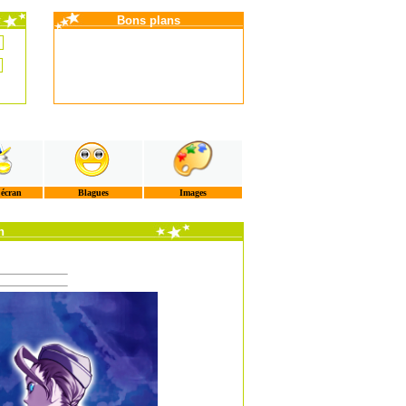
Bons plans
'écran
Blagues
Images
n