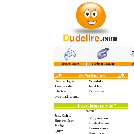
Jeux en ligne
Vidéos d'humour
Q
Les Partenaires
Jeux en ligne
Videofolie
Créer un site
JeuxFlash
Théâtre
Emoticone
Jeux flash gratuit
Les rubriques
Accueil
Jeux Online
N'importe koi
Humour Sexy
Fonds d'écrans
Vidéos
Dessins animés
Quizz
Humoristes