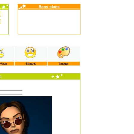
Bons plans
'écran
Blagues
Images
n