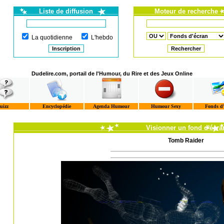
Liste de diffusion
Moteur de recherche
La quotidienne
L'hebdo
Dudelire.com, portail de l'Humour, du Rire et des Jeux Online
uizz
Encyclopédie
Agenda Humour
Humour Sexy
Fonds d
Visionner un fond d'écra
Tomb Raider