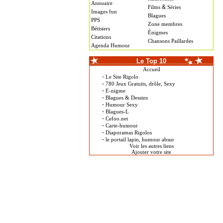
Annuaire
&
Films
Séries
Images fun
Blagues
PPS
Zone membres
Bétisiers
Énigmes
Citations
Chansons Paillardes
Agenda Humour
Le Top 10
Accueil
-
Le Site Rigolo
-
780 Jeux Gratuits, drôle, Sexy
-
E-nigme
-
Blagues & Dessins
-
Humour Sexy
-
Blagues-L
-
Cefoo.net
-
Carte-humour
-
Diaporamas Rigolos
-
le portail lapin, humour absur
Voir les autres liens
Ajouter votre site