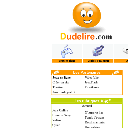
Jeux en ligne
Vidéos d'humour
Q
Les Partenaires
Jeux en ligne
Videofolie
Créer un site
JeuxFlash
Théâtre
Emoticone
Jeux flash gratuit
Les rubriques
Accueil
Jeux Online
N'importe koi
Humour Sexy
Fonds d'écrans
Vidéos
Dessins animés
Quizz
Humoristes