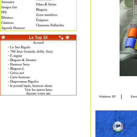
Annuaire
&
Films
Séries
Images fun
Blagues
PPS
Zone membres
Bétisiers
Énigmes
Citations
Chansons Paillardes
Agenda Humour
Le Top 10
Accueil
-
Le Site Rigolo
-
780 Jeux Gratuits, drôle, Sexy
-
E-nigme
-
Blagues & Dessins
-
Humour Sexy
-
Blagues-L
-
Cefoo.net
-
Carte-humour
-
Diaporamas Rigolos
-
le portail lapin, humour absur
Voir les autres liens
Ajouter votre site