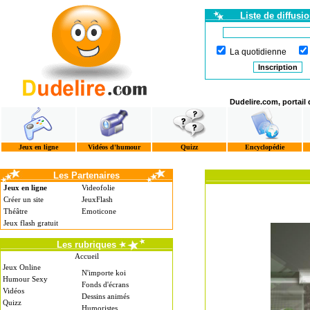
Liste de diffusi
La quotidienne
Dudelire.com, portail
Jeux en ligne
Vidéos d'humour
Quizz
Encyclopédie
Les Partenaires
Jeux en ligne
Videofolie
Créer un site
JeuxFlash
Théâtre
Emoticone
Jeux flash gratuit
Les rubriques
Accueil
Jeux Online
N'importe koi
Humour Sexy
Fonds d'écrans
Vidéos
Dessins animés
Quizz
Humoristes