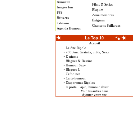
Annuaire
&
Films
Séries
Images fun
Blagues
PPS
Zone membres
Bétisiers
Énigmes
Citations
Chansons Paillardes
Agenda Humour
Le Top 10
Accueil
-
Le Site Rigolo
-
780 Jeux Gratuits, drôle, Sexy
-
E-nigme
-
Blagues & Dessins
-
Humour Sexy
-
Blagues-L
-
Cefoo.net
-
Carte-humour
-
Diaporamas Rigolos
-
le portail lapin, humour absur
Voir les autres liens
Ajouter votre site