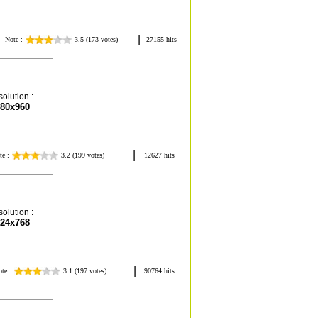
olution :
80x960
olution :
24x768