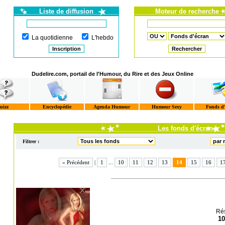
Liste de diffusion
Moteur de recherche
La quotidienne
L'hebdo
Dudelire.com, portail de l'Humour, du Rire et des Jeux Online
uizz
Encyclopédie
Agenda Humour
Humour Sexy
Fonds d
Les fonds d'écrans
Filtrer :
« Précédent
|
1
...
10
11
12
13
14
15
16
1
Rés
10