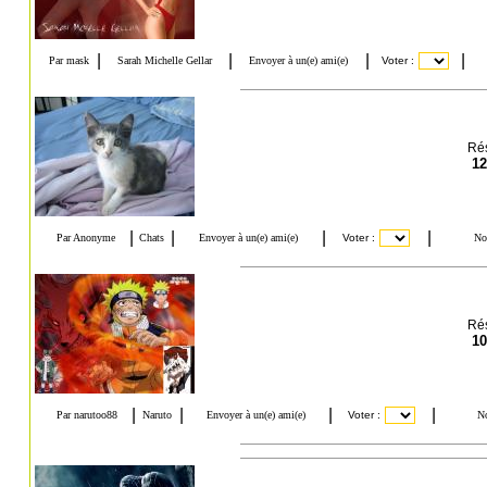
Rés
12
Rés
10