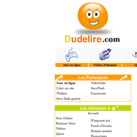
Jeux en ligne
Vidéos d'humour
Q
Les Partenaires
Jeux en ligne
Videofolie
Créer un site
JeuxFlash
Théâtre
Emoticone
Jeux flash gratuit
Les rubriques
Accueil
Jeux Online
N'importe koi
Humour Sexy
Fonds d'écrans
Vidéos
Dessins animés
Quizz
Humoristes