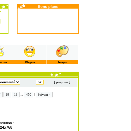
Bons plans
'écran
Blagues
Images
[ proposer ]
7
18
19
...
450
|
Suivant »
olution :
24x768