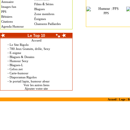
Annuaire
&
Films
Séries
Images fun
Blagues
PPS
PPS
Zone membres
Bétisiers
Énigmes
Citations
Chansons Paillardes
Agenda Humour
Le Top 10
Accueil
-
Le Site Rigolo
-
780 Jeux Gratuits, drôle, Sexy
-
E-nigme
-
Blagues & Dessins
-
Humour Sexy
-
Blagues-L
-
Cefoo.net
-
Carte-humour
-
Diaporamas Rigolos
-
le portail lapin, humour absur
Voir les autres liens
Ajouter votre site
Accueil
|
Logo
|
B