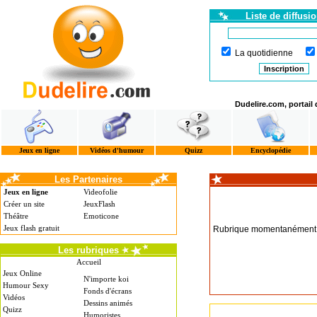
Liste de diffusi
La quotidienne
Dudelire.com, portail
Jeux en ligne
Vidéos d'humour
Quizz
Encyclopédie
Les Partenaires
Jeux en ligne
Videofolie
Créer un site
JeuxFlash
Théâtre
Emoticone
Jeux flash gratuit
Rubrique momentanément i
Les rubriques
Accueil
Jeux Online
N'importe koi
Humour Sexy
Fonds d'écrans
Vidéos
Dessins animés
Quizz
Humoristes