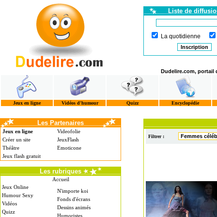
Liste de diffusi
La quotidienne
Dudelire.com, portail
Jeux en ligne
Vidéos d'humour
Quizz
Encyclopédie
Les Partenaires
Jeux en ligne
Videofolie
Filtrer :
Créer un site
JeuxFlash
Théâtre
Emoticone
Jeux flash gratuit
Les rubriques
Accueil
Jeux Online
N'importe koi
Humour Sexy
Fonds d'écrans
Vidéos
Dessins animés
Quizz
Humoristes