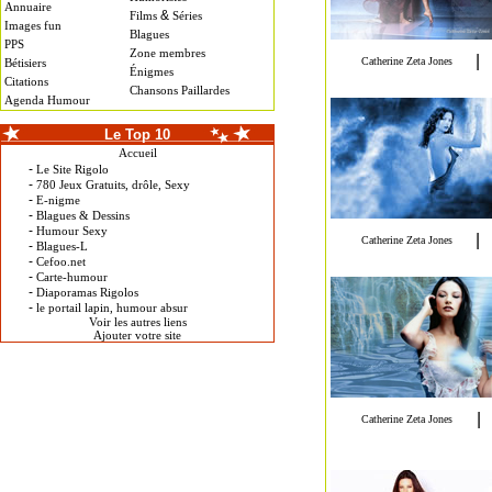
Annuaire
&
Films
Séries
Images fun
Blagues
PPS
Zone membres
Bétisiers
Énigmes
Citations
Chansons Paillardes
Agenda Humour
Le Top 10
Accueil
-
Le Site Rigolo
-
780 Jeux Gratuits, drôle, Sexy
-
E-nigme
-
Blagues & Dessins
-
Humour Sexy
-
Blagues-L
-
Cefoo.net
-
Carte-humour
-
Diaporamas Rigolos
-
le portail lapin, humour absur
Voir les autres liens
Ajouter votre site