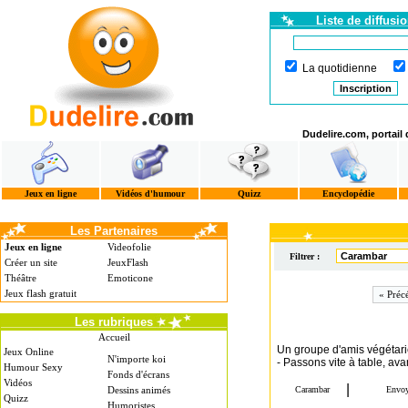
Liste de diffusi
La quotidienne
Dudelire.com, portail
Jeux en ligne
Vidéos d'humour
Quizz
Encyclopédie
Les Partenaires
Jeux en ligne
Videofolie
Filtrer :
Créer un site
JeuxFlash
Théâtre
Emoticone
Jeux flash gratuit
« Préc
Les rubriques
Accueil
Un groupe d'amis végétarie
Jeux Online
N'importe koi
- Passons vite à table, avan
Humour Sexy
Fonds d'écrans
Vidéos
Dessins animés
Quizz
Humoristes