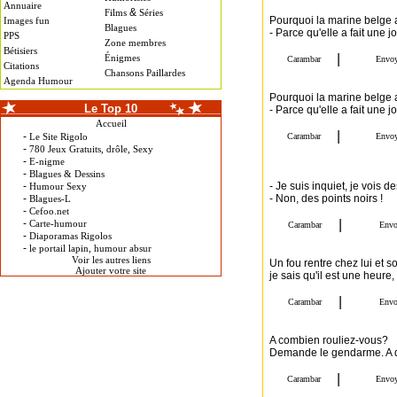
Annuaire
&
Films
Séries
Pourquoi la marine belge a
Images fun
Blagues
- Parce qu'elle a fait une 
PPS
Zone membres
Bétisiers
Énigmes
Citations
Chansons Paillardes
Agenda Humour
Pourquoi la marine belge a
Le Top 10
- Parce qu'elle a fait une 
Accueil
-
Le Site Rigolo
-
780 Jeux Gratuits, drôle, Sexy
-
E-nigme
-
Blagues & Dessins
-
- Je suis inquiet, je vois d
Humour Sexy
-
- Non, des points noirs !
Blagues-L
-
Cefoo.net
-
Carte-humour
-
Diaporamas Rigolos
-
le portail lapin, humour absur
Voir les autres liens
Un fou rentre chez lui et s
Ajouter votre site
je sais qu'il est une heure, 
A combien rouliez-vous?
Demande le gendarme. A deu