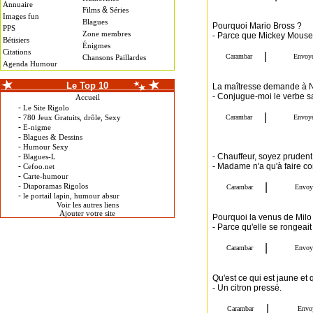
Annuaire
&
Films
Séries
Images fun
Blagues
Pourquoi Mario Bross ?
PPS
Zone membres
- Parce que Mickey Mouse.
Bétisiers
Énigmes
Citations
Chansons Paillardes
Agenda Humour
Le Top 10
La maîtresse demande à N
- Conjugue-moi le verbe savo
Accueil
-
Le Site Rigolo
-
780 Jeux Gratuits, drôle, Sexy
-
E-nigme
-
Blagues & Dessins
-
Humour Sexy
-
- Chauffeur, soyez prudent,
Blagues-L
-
- Madame n'a qu'à faire c
Cefoo.net
-
Carte-humour
-
Diaporamas Rigolos
-
le portail lapin, humour absur
Voir les autres liens
Ajouter votre site
Pourquoi la venus de Milo 
- Parce qu'elle se rongeait 
Qu'est ce qui est jaune et q
- Un citron pressé.