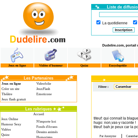
Liste de diffusi
La quotidienne
Dudelire.com, portail
Jeux en ligne
Vidéos d'humour
Quizz
Encyclopédie
Les Partenaires
Jeux en ligne
Videofolie
Filtrer :
Créer un site
JeuxFlash
Théâtre
Emoticone
Jeux flash gratuit
Les rubriques
Accueil
titeuf: qui connait la blague
Jeux Online
N'importe koi
hugo: non,vas-y raconte !
Humour Sexy
Fonds d'écrans
titeuf: bah je peux car la po
Vidéos
Dessins animés
Quizz
Humoristes