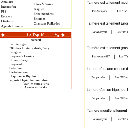
Annuaire
Ta mere est tellement moch
&
Films
Séries
Images fun
Blagues
PPS
Zone membres
Bétisiers
Énigmes
Citations
Ta mere est tellement Enorm
Chansons Paillardes
Agenda Humour
Le Top 10
Accueil
-
Le Site Rigolo
-
Ta mère est tellement gros
780 Jeux Gratuits, drôle, Sexy
-
E-nigme
-
Blagues & Dessins
-
Humour Sexy
-
Blagues-L
-
Cefoo.net
ta mere c'est une chasse d'
-
Carte-humour
-
Diaporamas Rigolos
-
le portail lapin, humour absur
Voir les autres liens
Ajouter votre site
ta mere c'est un frigo, tout
Ta mere mouille tellement f