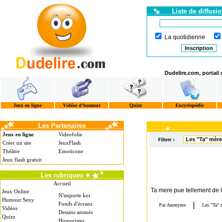
Liste de diffusi
La quotidienne
Dudelire.com, portail
Jeux en ligne
Vidéos d'humour
Quizz
Encyclopédie
Les Partenaires
Jeux en ligne
Videofolie
Filtrer :
Créer un site
JeuxFlash
Théâtre
Emoticone
Jeux flash gratuit
Les rubriques
Accueil
Ta mere pue tellement de l
Jeux Online
N'importe koi
Humour Sexy
Fonds d'écrans
Vidéos
Dessins animés
Quizz
Humoristes