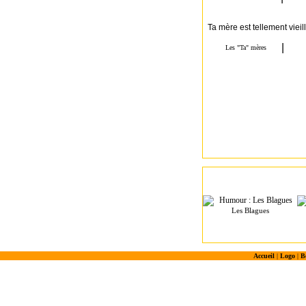
Ta mère est tellement viei
Les Blagues
Accueil
|
Logo
|
B