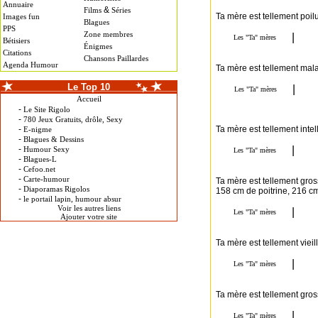
Annuaire
&
Films
Séries
Ta mère est tellement poil
Images fun
Blagues
PPS
Zone membres
Bétisiers
Énigmes
Citations
Chansons Paillardes
Agenda Humour
Ta mère est tellement mal
Le Top 10
Accueil
-
Le Site Rigolo
-
780 Jeux Gratuits, drôle, Sexy
-
Ta mère est tellement inte
E-nigme
-
Blagues & Dessins
-
Humour Sexy
-
Blagues-L
-
Cefoo.net
-
Carte-humour
Ta mère est tellement gro
-
Diaporamas Rigolos
158 cm de poitrine, 216 cm
-
le portail lapin, humour absur
Voir les autres liens
Ajouter votre site
Ta mère est tellement vieill
Ta mère est tellement grosse