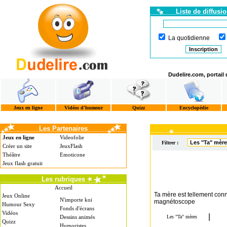
Liste de diffusi
La quotidienne
Dudelire.com, portail
Jeux en ligne
Vidéos d'humour
Quizz
Encyclopédie
Les Partenaires
Jeux en ligne
Videofolie
Filtrer :
Créer un site
JeuxFlash
Théâtre
Emoticone
Jeux flash gratuit
Les rubriques
Accueil
Ta mère est tellement conn
Jeux Online
N'importe koi
magnétoscope
Humour Sexy
Fonds d'écrans
Vidéos
Dessins animés
Quizz
Humoristes