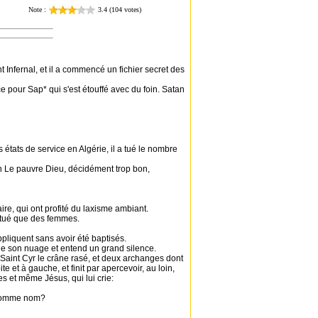
 Infernal, et il a commencé un fichier secret des
ace pour Sap* qui s'est étouffé avec du foin. Satan
 états de service en Algérie, il a tué le nombre
tan Le pauvre Dieu, décidément trop bon,
ire, qui ont profité du laxisme ambiant.
it tué que des femmes.
pliquent sans avoir été baptisés.
 de son nuage et entend un grand silence.
Saint Cyr le crâne rasé, et deux archanges dont
te et à gauche, et finit par apercevoir, au loin,
es et même Jésus, qui lui crie:
i comme nom?