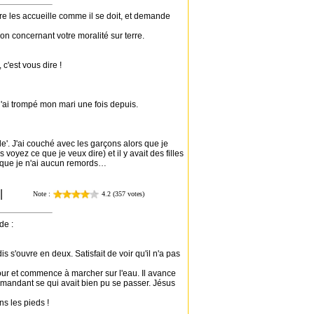
rre les accueille comme il se doit, et demande
on concernant votre moralité sur terre.
c'est vous dire !
 j'ai trompé mon mari une fois depuis.
le'. J'ai couché avec les garçons alors que je
oyez ce que je veux dire) et il y avait des filles
st que je n'ai aucun remords…
de :
s s'ouvre en deux. Satisfait de voir qu'il n'a pas
ur et commence à marcher sur l'eau. Il avance
demandant se qui avait bien pu se passer. Jésus
ns les pieds !