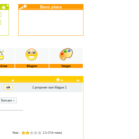
Bons plans
'écran
Blagues
Images
[ proposer une blague ]
Suivant »