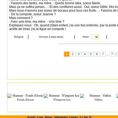
- Faisons des tartes, ma mère. - Quelle bonne idée, soeur Marie.
Mais ça ne suffira jamais... - Et des confitures aussi - Oui, soeur Odile, très 
Mais nous n'aurons pas assez de bocaux pour tous ces fruits... - Faisons de 
- De la compote, soeur Jeanne ?
Mais comment ?
- Avec une lime, ma mère. - Une lime ?
Expliquez-nous - Oh, quand j'étais enfant, j'ai une fois entendu, par la porte
arrête de limer, j'ai la figue en compote !
1
2
3
4
5
6
7
...
7
|
Fonds d'écran
N'importe koi
Vidéos
Accueil
|
Logo
|
Bogue
|
Webmasters
|
Contact
|
Le Top 10