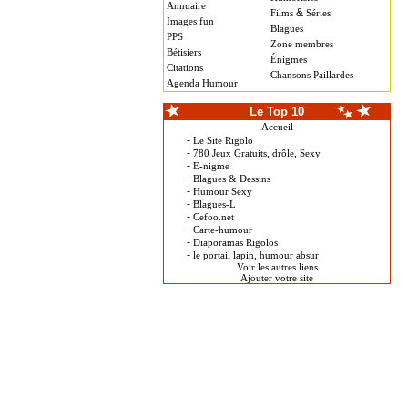
Annuaire
&
Films
Séries
Images fun
Blagues
PPS
Zone membres
Bétisiers
Énigmes
Citations
Chansons Paillardes
Agenda Humour
Le Top 10
Accueil
-
Le Site Rigolo
-
780 Jeux Gratuits, drôle, Sexy
-
E-nigme
-
Blagues & Dessins
-
Humour Sexy
-
Blagues-L
-
Cefoo.net
-
Carte-humour
-
Diaporamas Rigolos
-
le portail lapin, humour absur
Voir les autres liens
Ajouter votre site