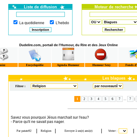
Liste de diffusion
Moteur de recherche
La quotidienne
L'hebdo
Dudelire.com, portail de l'Humour, du Rire et des Jeux Online
uizz
Encyclopédie
Agenda Humour
Humour Sexy
Fonds d
Les blagues
Filtrer :
1
2
3
4
5
6
7
...
7
|
Savez vous pourquoi Jésus marchait sur l'eau?
- Parce qu'il ne savait pas nager.