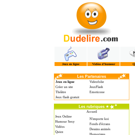
Jeux en ligne
Vidéos d'humour
Q
Les Partenaires
Jeux en ligne
Videofolie
Créer un site
JeuxFlash
Théâtre
Emoticone
Jeux flash gratuit
Les rubriques
Accueil
Jeux Online
N'importe koi
Humour Sexy
Fonds d'écrans
Vidéos
Dessins animés
Quizz
Humoristes