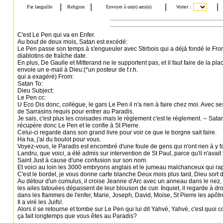
C'est Le Pen qui va en Enfer.
Au bout de deux mois, Satan est excédé:
Le Pen passe son temps à s'engueuler avec Stirbois qui a déjà fondé le Front
diablotins de fraîche date.
En plus, De Gaulle et Mitterand ne le supportent pas, et il faut faire de la pl
envoie un e-mail à Dieu:(*un posteur de f.r.h.
qui a exagéré) From:
Satan To:
Dieu Subject:
Le Pen cc:
U Eco Dis donc, collègue, le gars Le Pen il n'a rien à faire chez moi. Avec ses
de Sarrasins requis pour entrer au Paradis.
Je sais, c'est plus les croisades mais le règlement c'est le règlement. -- Sa
récupère donc Le Pen et le confie à St Pierre.
Celui-ci regarde dans son grand livre pour voir ce que le borgne sait faire.
Ha ha, j'ai du boulot pour vous.
Voyez-vous, le Paradis est encombré d'une foule de gens qui n'ont rien à y fa
Landru, que voici, a été admis sur intervention de St Paul, parce qu'il n'ava
Saint Just à cause d'une confusion sur son nom.
Et voici au loin les 3000 embryons anglais et le jumeau malchanceux qui rap
C'est le bordel, je vous donne carte blanche Deux mois plus tard, Dieu sort
Au détour d'un cumulus, il croise Jeanne d'Arc avec un anneau dans le nez, 
les ailes tatouées dépassent de leur blouson de cuir. Inquiet, il regarde à droi
dans les flammes de l'enfer, Marie, Joseph, David, Moise, St Pierre les apôtr
Il a viré les Juifs!.
Alors il se retourne et tombe sur Le Pen qui lui dit Yahvé, Yahvé, c'est quo
ça fait longtemps que vous êtes au Paradis?