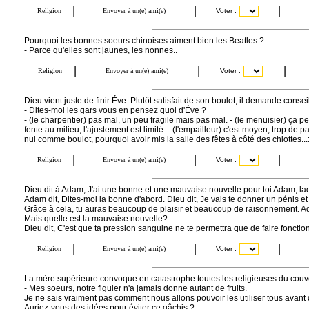
Pourquoi les bonnes soeurs chinoises aiment bien les Beatles ?
- Parce qu'elles sont jaunes, les nonnes..
Dieu vient juste de finir Éve. Plutôt satisfait de son boulot, il demande conseil
- Dites-moi les gars vous en pensez quoi d'Éve ?
- (le charpentier) pas mal, un peu fragile mais pas mal. - (le menuisier) ça 
fente au milieu, l'ajustement est limité. - (l'empailleur) c'est moyen, trop de pai
nul comme boulot, pourquoi avoir mis la salle des fêtes à côté des chiottes...:
Dieu dit à Adam, J'ai une bonne et une mauvaise nouvelle pour toi Adam, la
Adam dit, Dites-moi la bonne d'abord. Dieu dit, Je vais te donner un pénis e
Grâce à cela, tu auras beaucoup de plaisir et beaucoup de raisonnement. A
Mais quelle est la mauvaise nouvelle?
Dieu dit, C'est que ta pression sanguine ne te permettra que de faire fonctio
La mère supérieure convoque en catastrophe toutes les religieuses du couve
- Mes soeurs, notre figuier n'a jamais donne autant de fruits.
Je ne sais vraiment pas comment nous allons pouvoir les utiliser tous avant qu
Auriez-vous des idées pour éviter ce gâchis ?