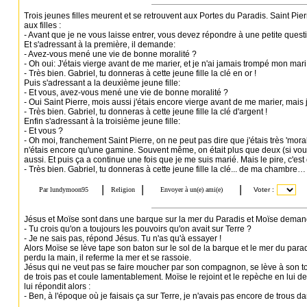
Trois jeunes filles meurent et se retrouvent aux Portes du Paradis. Saint Pie
aux filles :
- Avant que je ne vous laisse entrer, vous devez répondre à une petite questi
Et s'adressant à la première, il demande:
- Avez-vous mené une vie de bonne moralité ?
- Oh oui: J'étais vierge avant de me marier, et je n'ai jamais trompé mon mari, 
- Très bien. Gabriel, tu donneras à cette jeune fille la clé en or !
Puis s'adressant a la deuxième jeune fille:
- Et vous, avez-vous mené une vie de bonne moralité ?
- Oui Saint Pierre, mois aussi j'étais encore vierge avant de me marier, mais
- Très bien. Gabriel, tu donneras à cette jeune fille la clé d'argent !
Enfin s'adressant à la troisième jeune fille:
- Et vous ?
- Oh moi, franchement Saint Pierre, on ne peut pas dire que j'étais très 'mora
n'étais encore qu'une gamine. Souvent même, on était plus que deux (si vous v
aussi. Et puis ça a continue une fois que je me suis marié. Mais le pire, c'e
- Très bien. Gabriel, tu donneras à cette jeune fille la clé... de ma chambre…
Jésus et Moïse sont dans une barque sur la mer du Paradis et Moïse deman
- Tu crois qu'on a toujours les pouvoirs qu'on avait sur Terre ?
- Je ne sais pas, répond Jésus. Tu n'as qu'à essayer !
Alors Moïse se lève tape son baton sur le sol de la barque et le mer du paradi
perdu la main, il referme la mer et se rassoie.
Jésus qui ne veut pas se faire moucher par son compagnon, se lève à son to
de trois pas et coule lamentablement. Moïse le rejoint et le repèche en lui 
lui répondit alors :
- Ben, à l'époque où je faisais ça sur Terre, je n'avais pas encore de trous da